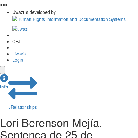
●
●
●
Uwazi is developed by
CEJIL
Livraria
Login
Info
5
Relationships
Lori Berenson Mejía.
Sentença de 25 de