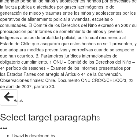
integridad personal de niños y adolescentes heridos por proyectiles de
la fuerza pública o afectados por gases lacrimógenos; o de
generación de miedo y traumas entre los niños y adolescentes por los
operativos de allanamiento policial a viviendas, escuelas o
comunidades. El Comité de los Derechos del Niño expresó en 2007 su
preocupación por informes de sometimiento de niños y jóvenes
indígenas a actos de brutalidad policial, por lo cual recomendó al
Estado de Chile que asegurara que estos hechos no se 1 presenten, y
que adoptara medidas preventivas y correctivas cuando se sospeche
que han ocurrido. B. Parámetros jurídicos internacionales de
obligatorio cumplimiento. 1 ONU – Comité de los Derechos del Niño –
44 período de sesiones – Examen de los Informes presentados por
los Estados Partes con arreglo al Artículo 44 de la Convención.
Observaciones finales: Chile. Documento ONU CRC/C/CHL/CO/3, 23
de abril de 2007, párrafo 30.
Back
Select target paragraph
3
●
●
●
Uwazi is developed by