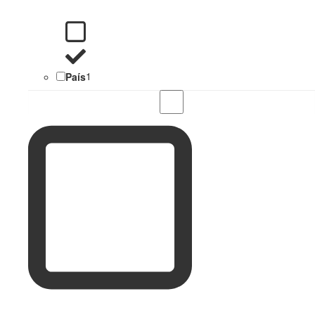
País
1