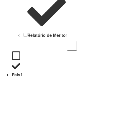
Relatório de Mérito
1
País
1