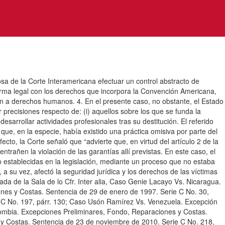
ciosa de la Corte Interamericana efectuar un control abstracto de
orma legal con los derechos que incorpora la Convención Americana,
ción a derechos humanos. 4. En el presente caso, no obstante, el Estado
precisiones respecto de: (i) aquellos sobre los que se funda la
esarrollar actividades profesionales tras su destitución. El referido
que, en la especie, había existido una práctica omisiva por parte del
cto, la Corte señaló que “advierte que, en virtud del artículo 2 de la
trañen la violación de las garantías allí previstas. En este caso, el
 establecidas en la legislación, mediante un proceso que no estaba
a su vez, afectó la seguridad jurídica y los derechos de las víctimas
ada de la Sala de lo Cfr. Inter alia, Caso Genie Lacayo Vs. Nicaragua.
nes y Costas. Sentencia de 29 de enero de 1997. Serie C No. 30,
ie C No. 197, párr. 130; Caso Usón Ramírez Vs. Venezuela. Excepción
ombia. Excepciones Preliminares, Fondo, Reparaciones y Costas.
y Costas. Sentencia de 23 de noviembre de 2010. Serie C No. 218,