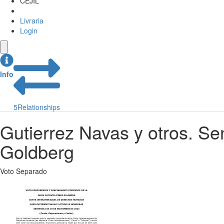
CEJIL
Livraria
Login
Info
5
Relationships
Gutierrez Navas y otros. S
Goldberg
Voto Separado