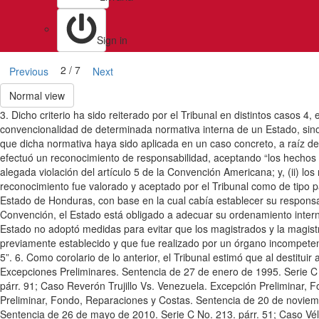
Sign in
2 / 7
Previous
Next
Normal view
3. Dicho criterio ha sido reiterado por el Tribunal en distintos casos 4
convencionalidad de determinada normativa interna de un Estado, sino
que dicha normativa haya sido aplicada en un caso concreto, a raíz de 
efectuó un reconocimiento de responsabilidad, aceptando “los hechos qu
alegada violación del artículo 5 de la Convención Americana; y, (ii) los
reconocimiento fue valorado y aceptado por el Tribunal como de tipo par
Estado de Honduras, con base en la cual cabía establecer su responsabil
Convención, el Estado está obligado a adecuar su ordenamiento interno a
Estado no adoptó medidas para evitar que los magistrados y la magistr
previamente establecido y que fue realizado por un órgano incompetente.
5”. 6. Como corolario de lo anterior, el Tribunal estimó que al destitu
Excepciones Preliminares. Sentencia de 27 de enero de 1995. Serie C
párr. 91; Caso Reverón Trujillo Vs. Venezuela. Excepción Preliminar,
Preliminar, Fondo, Reparaciones y Costas. Sentencia de 20 de noviem
Sentencia de 26 de mayo de 2010. Serie C No. 213. párr. 51; Caso Vé