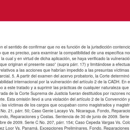
, en el sentido de confirmar que no es función de la jurisdicción conten
 que es preciso, para examinar la compatibilidad de una específica n
la cual y en virtud de dicha aplicación, se haya verificado la vulnera
e originan el presente caso” (supra párr. 17) y limitándose a efectuar 
 relativos a las acciones que habrían impedido a las presuntas víctimas d
cial. 5. A partir del examen del acervo probatorio, la Corte determinó 
idad internacional por la vulneración del artículo 2 de la CADH. En efe
 este tratado y a suprimir las prácticas de cualquier naturaleza que en
ada de la Corte Suprema de Justicia fueran destituidos por razones no
 Esta omisión llevó a una violación del artículo 2 de la Convención y, 
ir a las víctimas de los cargos que ocupaban como magistrados y magistr
 No. 21, párr. 50; Caso Genie Lacayo Vs. Nicaragua. Fondo, Reparacio
 Fondo, Reparaciones y Costas. Sentencia de 30 de junio de 2009. Ser
bre de 2009. Serie C No. 207, párr. 154; Caso Cepeda Vargas Vs. Col
lez Loor Vs. Panamá. Excepciones Preliminares, Fondo, Reparaciones 