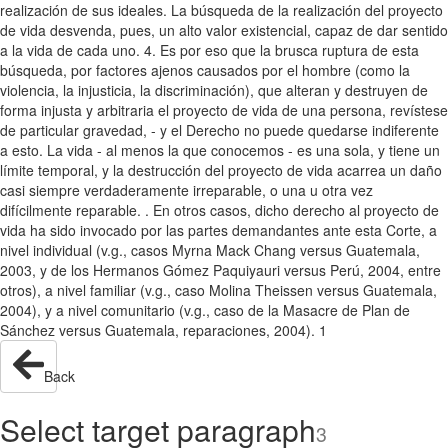
realización de sus ideales. La búsqueda de la realización del proyecto
de vida desvenda, pues, un alto valor existencial, capaz de dar sentido
a la vida de cada uno. 4. Es por eso que la brusca ruptura de esta
búsqueda, por factores ajenos causados por el hombre (como la
violencia, la injusticia, la discriminación), que alteran y destruyen de
forma injusta y arbitraria el proyecto de vida de una persona, revístese
de particular gravedad, - y el Derecho no puede quedarse indiferente
a esto. La vida - al menos la que conocemos - es una sola, y tiene un
límite temporal, y la destrucción del proyecto de vida acarrea un daño
casi siempre verdaderamente irreparable, o una u otra vez
difícilmente reparable. . En otros casos, dicho derecho al proyecto de
vida ha sido invocado por las partes demandantes ante esta Corte, a
nivel individual (v.g., casos Myrna Mack Chang versus Guatemala,
2003, y de los Hermanos Gómez Paquiyauri versus Perú, 2004, entre
otros), a nivel familiar (v.g., caso Molina Theissen versus Guatemala,
2004), y a nivel comunitario (v.g., caso de la Masacre de Plan de
Sánchez versus Guatemala, reparaciones, 2004). 1
Back
Select target paragraph
3