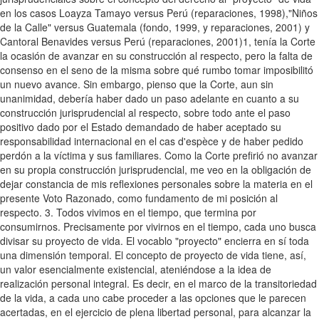
en los casos Loayza Tamayo versus Perú (reparaciones, 1998),"Niños
de la Calle" versus Guatemala (fondo, 1999, y reparaciones, 2001) y
Cantoral Benavides versus Perú (reparaciones, 2001)1, tenía la Corte
la ocasión de avanzar en su construcción al respecto, pero la falta de
consenso en el seno de la misma sobre qué rumbo tomar imposibilitó
un nuevo avance. Sin embargo, pienso que la Corte, aun sin
unanimidad, debería haber dado un paso adelante en cuanto a su
construcción jurisprudencial al respecto, sobre todo ante el paso
positivo dado por el Estado demandado de haber aceptado su
responsabilidad internacional en el cas d'espèce y de haber pedido
perdón a la víctima y sus familiares. Como la Corte prefirió no avanzar
en su propia construcción jurisprudencial, me veo en la obligación de
dejar constancia de mis reflexiones personales sobre la materia en el
presente Voto Razonado, como fundamento de mi posición al
respecto. 3. Todos vivimos en el tiempo, que termina por
consumirnos. Precisamente por vivirnos en el tiempo, cada uno busca
divisar su proyecto de vida. El vocablo "proyecto" encierra en sí toda
una dimensión temporal. El concepto de proyecto de vida tiene, así,
un valor esencialmente existencial, ateniéndose a la idea de
realización personal integral. Es decir, en el marco de la transitoriedad
de la vida, a cada uno cabe proceder a las opciones que le parecen
acertadas, en el ejercicio de plena libertad personal, para alcanzar la