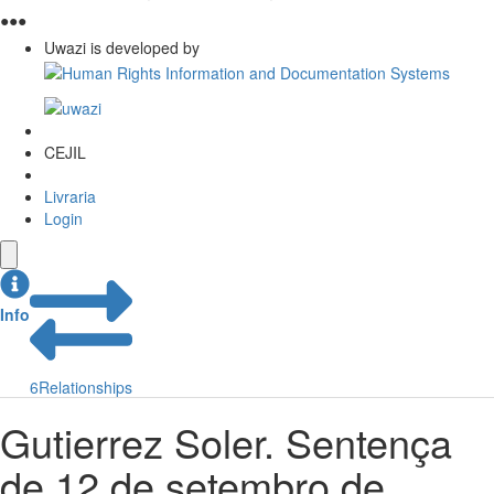
●
●
●
Uwazi is developed by
CEJIL
Livraria
Login
Info
6
Relationships
Gutierrez Soler. Sentença
de 12 de setembro de