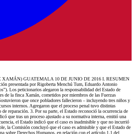
E XAMÁN) GUATEMALA 10 DE JUNIO DE 2016 I. RESUMEN
tición presentada por Rigoberta Menchú Tum, Eduardo Antonio
). Los peticionarios alegaron la responsabilidad del Estado de
ores de la finca Xamán, cometidos por miembros de las Fuerzas
ostuvieron que once pobladores fallecieron – incluyendo tres niños y
ecursos internos. Agregaron que el proceso penal tuvo distintas
o de reparación. 3. Por su parte, el Estado reconoció la ocurrencia de
dicó que tras un proceso ajustado a su normativa interna, emitió una
ecuencia, el Estado indicó que el caso es inadmisible y que no incurrió
ible, la Comisión concluyó que el caso es admisible y que el Estado de
ana sobre Derechos Humanos, en relación con el artículo 1.1 del