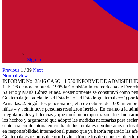
Sign in
Previous
1 / 39
Next
Normal view
INFORME No. 28/16 CASO 11.550 INFORME DE ADMISIB
1. El 16 de noviembre de 1995 la Comisión Interamericana de Derec
Salerno y María López Funes. Posteriormente se constituyó como peti
Guatemala (en adelante “el Estado” o “el Estado guatemalteco”) por l
Armadas. 2. Según los peticionarios, el 5 de octubre de 1995 miembr
niñas – y veintinueve personas resultaron heridas. En cuanto a la admi
irregularidades y falencias y que duró un tiempo irrazonable. Indicaron
los hechos y argumentó que adoptó las medidas necesarias para esclarec
sentencia condenatoria en contra de los militares involucrados en los d
en responsabilidad internacional puesto que ya habría reparado las afe
Guatemala es responsable por la violación de los derechos establecido