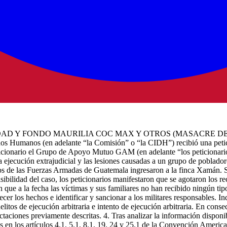
ILIDAD Y FONDO MAURILIA COC MAX Y OTROS (MASACRE D
hos Humanos (en adelante “la Comisión” o “la CIDH”) recibió una pe
cionario el Grupo de Apoyo Mutuo GAM (en adelante “los peticionarios”
a ejecución extrajudicial y las lesiones causadas a un grupo de poblad
os de las Fuerzas Armadas de Guatemala ingresaron a la finca Xamán. S
sibilidad del caso, los peticionarios manifestaron que se agotaron los r
 que a la fecha las víctimas y sus familiares no han recibido ningún tip
er los hechos e identificar y sancionar a los militares responsables. In
elitos de ejecución arbitraria e intento de ejecución arbitraria. En cons
ctaciones previamente descritas. 4. Tras analizar la información dispon
s en los artículos 4.1, 5.1, 8.1, 19, 24 y 25.1 de la Convención Americ