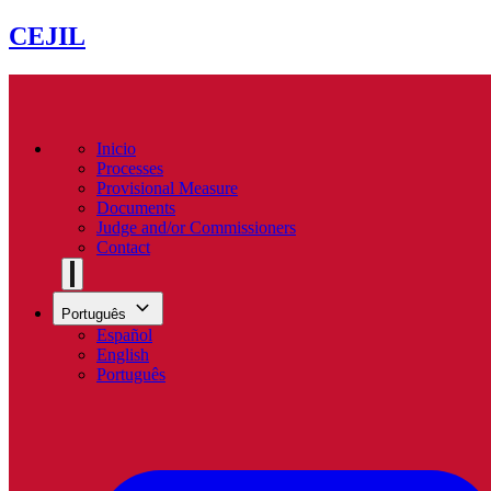
CEJIL
Inicio
Processes
Provisional Measure
Documents
Judge and/or Commissioners
Contact
Português
Español
English
Português