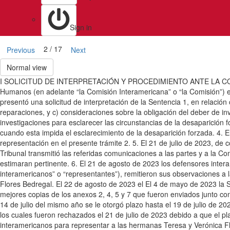
Sign in
2 / 17
Previous
Next
Normal view
I SOLICITUD DE INTERPRETACIÓN Y PROCEDIMIENTO ANTE LA CORTE 1. El
Humanos (en adelante “la Comisión Interamericana” o “la Comisión”) el
presentó una solicitud de interpretación de la Sentencia 1, en relación
reparaciones, y c) consideraciones sobre la obligación del deber de inve
investigaciones para esclarecer las circunstancias de la desaparición 
cuando esta impida el esclarecimiento de la desaparición forzada. 4. El
representación en el presente trámite 2. 5. El 21 de julio de 2023, de 
Tribunal transmitió las referidas comunicaciones a las partes y a la C
estimaran pertinente. 6. El 21 de agosto de 2023 los defensores inte
interamericanos” o “representantes”), remitieron sus observaciones a l
Flores Bedregal. El 22 de agosto de 2023 el El 4 de mayo de 2023 la 
mejores copias de los anexos 2, 4, 5 y 7 que fueron enviados junto con l
14 de julio del mismo año se le otorgó plazo hasta el 19 de julio de 
los cuales fueron rechazados el 21 de julio de 2023 debido a que el pl
interamericanos para representar a las hermanas Teresa y Verónica Flo