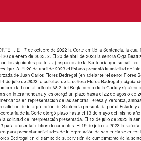
 17 de octubre de 2022 la Corte emitió la Sentencia, la cual fue 
 20 de enero de 2023. 2. El 20 de abril de 2023 la señora Olga Beatri
 con los siguientes puntos: a) aspectos de la Sentencia que se califica
stigar. 3. El 20 de abril de 2023 el Estado presentó la solicitud de int
forzada de Juan Carlos Flores Bedregal (en adelante “el señor Flores B
 4 de julio de 2023, a solicitud de la señora Flores Bedregal y siguiend
conformidad con el artículo 68.2 del Reglamento de la Corte y siguiendo
omisión Interamericana y les otorgó un plazo hasta el 22 de agosto de 
ramericanos en representación de las señoras Teresa y Verónica, amba
a solicitud de interpretación de Sentencia presentada por el Estado y a
Secretaría de la Corte otorgó plazo hasta el 13 de mayo del mismo año
a solicitud de interpretación presentada. El 12 de julio de 2023 la seño
2023 para presentar dichos documentos. El 19 de julio de 2023 la señor
azo para presentar solicitudes de interpretación de sentencia se encon
res Bedregal en el trámite de supervisión de cumplimiento de la senten