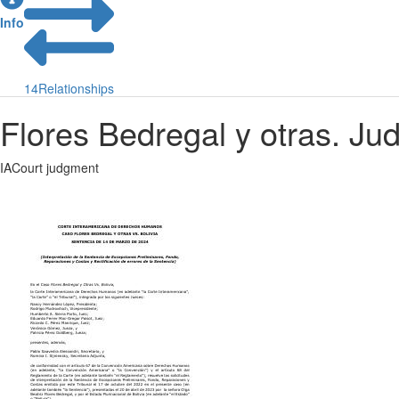
Info
14
Relationships
Flores Bedregal y otras. J
IACourt judgment