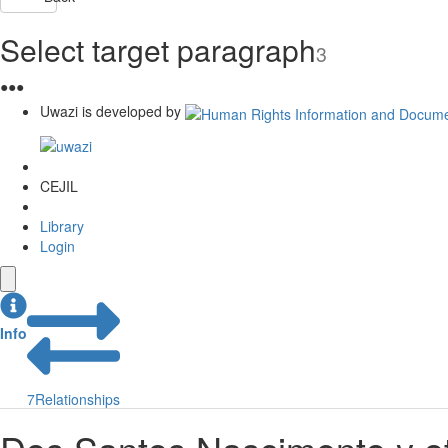
Select target paragraph
3
●
●
●
Uwazi is developed by
CEJIL
Library
Login
Info
7
Relationships