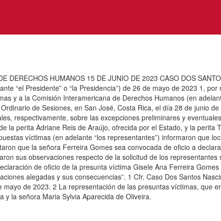
DERECHOS HUMANOS 15 DE JUNIO DE 2023 CASO DOS SANTOS NAS
te “el Presidente” o “la Presidencia”) de 26 de mayo de 2023 1, por m
íctimas y a la Comisión Interamericana de Derechos Humanos (en adelan
rdinario de Sesiones, en San José, Costa Rica, el día 28 de junio de 20
rales, respectivamente, sobre las excepciones preliminares y eventuale
a perita Adriane Reis de Araújo, ofrecida por el Estado, y la perita Th
puestas víctimas (en adelante “los representantes”) informaron que loc
citaron que la señora Ferreira Gomes sea convocada de oficio a declarar
ntaron sus observaciones respecto de la solicitud de los representan
eclaración de oficio de la presunta víctima Gisele Ana Ferreira Gomes y
aciones alegadas y sus consecuencias”. 1 Cfr. Caso Dos Santos Nascime
mayo de 2023. 2 La representación de las presuntas víctimas, que era
a y la señora Maria Sylvia Aparecida de Oliveira.