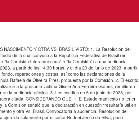
CIMENTO Y OTRA VS. BRASIL VISTO: 1. La Resolución del
edio de la cual convocó a la República Federativa de Brasil (en
te “la Comisión Interamericana” o “la Comisión”) a una audiencia
23, a partir de las 14:30 horas, y el día 29 de junio de 2023, a partir
s fondo, reparaciones y costas, así como las declaraciones de la
ula Rafaela de Oliveira Pires, propuesta por la Comisión. 2. El escrito
alizaron a la presunta víctima Gisele Ana Ferreira Gomes, remitieron
 en la audiencia pública. 3. Los escritos de 6 de junio de 2023, por
tes supra citada. CONSIDERANDO QUE: 1. El Estado manifestó no tener
 la Comisión señaló que la declaración en cuestión “resultaría útil en
nto y otra Vs. Brasil. Convocatoria a audiencia. Resolución del
 ejercida solamente por el señor Rodnei Jericó da Silva, pasó