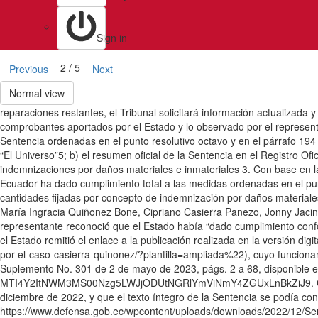
Sign in
2 / 5
Previous
Next
Normal view
reparaciones restantes, el Tribunal solicitará información actualizada y
comprobantes aportados por el Estado y lo observado por el representan
Sentencia ordenadas en el punto resolutivo octavo y en el párrafo 194 d
“El Universo”5; b) el resumen oficial de la Sentencia en el Registro Ofic
indemnizaciones por daños materiales e inmateriales 3. Con base en la
Ecuador ha dado cumplimiento total a las medidas ordenadas en el punt
cantidades fijadas por concepto de indemnización por daños materiale
María Ingracia Quiñonez Bone, Cipriano Casierra Panezo, Jonny Jacinto
representante reconoció que el Estado había “dado cumplimiento confo
el Estado remitió el enlace a la publicación realizada en la versión di
por-el-caso-casierra-quinonez/?plantilla=ampliada%22), cuyo funcionami
Suplemento No. 301 de 2 de mayo de 2023, págs. 2 a 68, disponible e
MTI4Y2ItNWM3MS00Nzg5LWJjODUtNGRlYmViNmY4ZGUxLnBkZiJ9. Cfr. Inform
diciembre de 2022, y que el texto íntegro de la Sentencia se podía con
https://www.defensa.gob.ec/wpcontent/uploads/downloads/2022/12/Sent