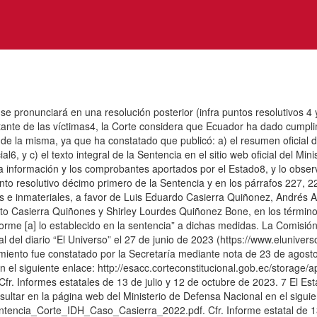
 se pronunciará en una resolución posterior (infra puntos resolutivos 4 
te de las víctimas4, la Corte considera que Ecuador ha dado cumplimien
e la misma, ya que ha constatado que publicó: a) el resumen oficial del 
ial6, y c) el texto integral de la Sentencia en el sitio web oficial del 
 información y los comprobantes aportados por el Estado8, y lo observ
o resolutivo décimo primero de la Sentencia y en los párrafos 227, 22
s e inmateriales, a favor de Luis Eduardo Casierra Quiñonez, Andrés 
 Casierra Quiñones y Shirley Lourdes Quiñonez Bone, en los términos d
rme [a] lo establecido en la sentencia” a dichas medidas. La Comisió
gital del diario “El Universo” el 27 de junio de 2023 (https://www.eluni
ento fue constatado por la Secretaría mediante nota de 23 de agosto de
n el siguiente enlace: http://esacc.corteconstitucional.gob.ec/stor
es estatales de 13 de julio y 12 de octubre de 2023. 7 El Estado 
sultar en la página web del Ministerio de Defensa Nacional en el siguie
encia_Corte_IDH_Caso_Casierra_2022.pdf. Cfr. Informe estatal de 13 