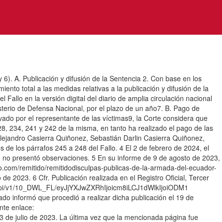
y 6). A. Publicación y difusión de la Sentencia 2. Con base en los
to total a las medidas relativas a la publicación y difusión de la
Fallo en la versión digital del diario de amplia circulación nacional
Ministerio de Defensa Nacional, por el plazo de un año7. B. Pago de
ado por el representante de las víctimas9, la Corte considera que
8, 234, 241 y 242 de la misma, en tanto ha realizado el pago de las
Alejandro Casierra Quiñonez, Sebastián Darlin Casierra Quiñonez,
e los párrafos 245 a 248 del Fallo. 4 El 2 de febrero de 2024, el
n no presentó observaciones. 5 En su informe de 9 de agosto de 2023,
verso.com/remitido/remitidodisculpas-publicas-de-la-armada-del-ecuador-
 2023. 6 Cfr. Publicación realizada en el Registro Oficial, Tercer
age/api/v1/10_DWL_FL/eyJjYXJwZXRhIjoicm8iLCJ1dWlkIjoiODM1
informó que procedió a realizar dicha publicación el 19 de
nte enlace:
de julio de 2023. La última vez que la mencionada página fue