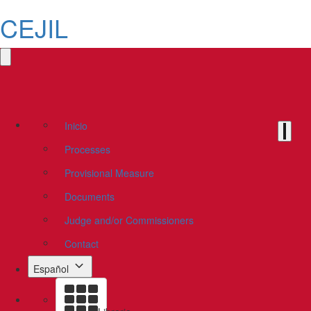
CEJIL
Inicio
Processes
Provisional Measure
Documents
Judge and/or Commissioners
Contact
Español