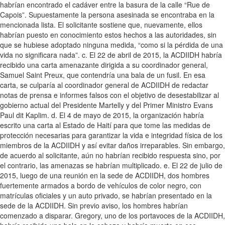
habrían encontrado el cadáver entre la basura de la calle “Rue de
Capois”. Supuestamente la persona asesinada se encontraba en la
mencionada lista. El solicitante sostiene que, nuevamente, ellos
habrían puesto en conocimiento estos hechos a las autoridades, sin
que se hubiese adoptado ninguna medida, “como si la pérdida de una
vida no significara nada”. c. El 22 de abril de 2015, la ACDIIDH habría
recibido una carta amenazante dirigida a su coordinador general,
Samuel Saint Preux, que contendría una bala de un fusil. En esa
carta, se culparía al coordinador general de ACDIIDH de redactar
notas de prensa e informes falsos con el objetivo de desestabilizar al
gobierno actual del Presidente Martelly y del Primer Ministro Evans
Paul dit Kaplim. d. El 4 de mayo de 2015, la organización habría
escrito una carta al Estado de Haití para que tome las medidas de
protección necesarias para garantizar la vida e integridad física de los
miembros de la ACDIIDH y así evitar daños irreparables. Sin embargo,
de acuerdo al solicitante, aún no habrían recibido respuesta sino, por
el contrario, las amenazas se habrían multiplicado. e. El 22 de julio de
2015, luego de una reunión en la sede de ACDIIDH, dos hombres
fuertemente armados a bordo de vehículos de color negro, con
matrículas oficiales y un auto privado, se habrían presentado en la
sede de la ACDIIDH. Sin previo aviso, los hombres habrían
comenzado a disparar. Gregory, uno de los portavoces de la ACDIIDH,