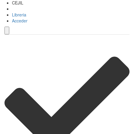
CEJIL
Libreria
Acceder