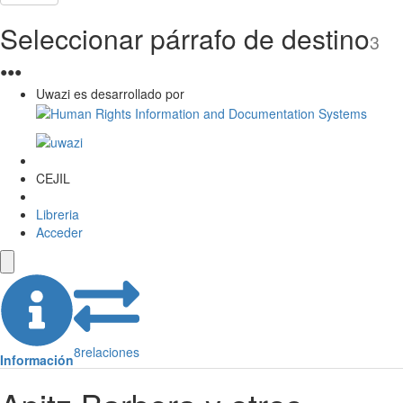
Seleccionar párrafo de destino
3
●
●
●
Uwazi es desarrollado por
CEJIL
Libreria
Acceder
8
relaciones
Información