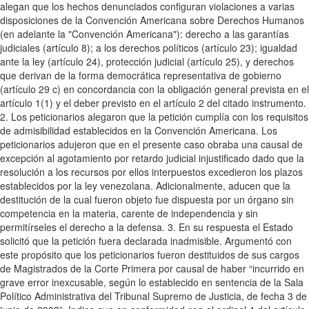
alegan que los hechos denunciados configuran violaciones a varias
disposiciones de la Convención Americana sobre Derechos Humanos
(en adelante la "Convención Americana"): derecho a las garantías
judiciales (artículo 8); a los derechos políticos (artículo 23); igualdad
ante la ley (artículo 24), protección judicial (artículo 25), y derechos
que derivan de la forma democrática representativa de gobierno
(artículo 29 c) en concordancia con la obligación general prevista en el
artículo 1(1) y el deber previsto en el artículo 2 del citado instrumento.
2. Los peticionarios alegaron que la petición cumplía con los requisitos
de admisibilidad establecidos en la Convención Americana. Los
peticionarios adujeron que en el presente caso obraba una causal de
excepción al agotamiento por retardo judicial injustificado dado que la
resolución a los recursos por ellos interpuestos excedieron los plazos
establecidos por la ley venezolana. Adicionalmente, aducen que la
destitución de la cual fueron objeto fue dispuesta por un órgano sin
competencia en la materia, carente de independencia y sin
permitírseles el derecho a la defensa. 3. En su respuesta el Estado
solicitó que la petición fuera declarada inadmisible. Argumentó con
este propósito que los peticionarios fueron destituidos de sus cargos
de Magistrados de la Corte Primera por causal de haber “incurrido en
grave error inexcusable, según lo establecido en sentencia de la Sala
Político Administrativa del Tribunal Supremo de Justicia, de fecha 3 de