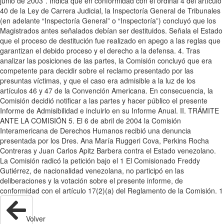
junio de 2003”. Indica que en conformidad con el ordinal 4 del artículo
40 de la Ley de Carrera Judicial, la Inspectoría General de Tribunales
(en adelante “Inspectoría General” o “Inspectoría”) concluyó que los
Magistrados antes señalados debían ser destituidos. Señala el Estado
que el proceso de destitución fue realizado en apego a las reglas que
garantizan el debido proceso y el derecho a la defensa. 4. Tras
analizar las posiciones de las partes, la Comisión concluyó que era
competente para decidir sobre el reclamo presentado por las
presuntas víctimas, y que el caso era admisible a la luz de los
artículos 46 y 47 de la Convención Americana. En consecuencia, la
Comisión decidió notificar a las partes y hacer público el presente
Informe de Admisibilidad e incluirlo en su Informe Anual. II. TRÁMITE
ANTE LA COMISIÓN 5. El 6 de abril de 2004 la Comisión
Interamericana de Derechos Humanos recibió una denuncia
presentada por los Dres. Ana María Ruggeri Cova, Perkins Rocha
Contreras y Juan Carlos Apitz Barbera contra el Estado venezolano.
La Comisión radicó la petición bajo el 1 El Comisionado Freddy
Gutiérrez, de nacionalidad venezolana, no participó en las
deliberaciones y la votación sobre el presente informe, de
conformidad con el artículo 17(2)(a) del Reglamento de la Comisión. 1
Volver