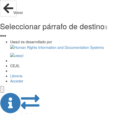
Volver
Seleccionar párrafo de destino
3
●
●
●
Uwazi es desarrollado por
CEJIL
Libreria
Acceder