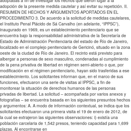
adoptadas a fin de investigar los hechos que dieron lugar a la
adopción de la presente medida cautelar y así evitar su repetición. II.
RESUMEN DE HECHOS Y ARGUMENTOS APORTADOS EN EL
PROCEDIMIENTO 3. De acuerdo a la solicitud de medidas cautelares,
el Instituto Penal Plácido de Sá Carvalho (en adelante, “IPPSC”),
inaugurado en 1969, es un establecimiento penitenciario que se
encuentra bajo la responsabilidad administrativa de la Secretaría de
Estado de Administración Penitenciaria del estado de Río de Janeiro,
localizado en el complejo penitenciario de Gericinó, situado en la zona
oeste de la ciudad de Río de Janeiro. El recinto está previsto para
albergar a personas de sexo masculino, condenadas al cumplimiento
de la pena privativa de libertad en régimen semi-abierto o que, por
modificación en el régimen penitenciario, hayan sido trasferidas a ese
establecimiento. Los solicitantes informan que, en el marco de sus
funciones, efectuaron una serie de visitas al IPPSC, a fin de
monitorear la situación de derechos humanos de las personas
privadas de libertad. La solicitud – acompañada por varios anexos y
fotografías – se encuentra basada en los siguientes presuntos hechos
y argumentos: A. A modo de información contextual, se indica que los
solicitantes efectuaron una primera visita el 19 de enero de 2012, de
la cual se extrajeron las siguientes observaciones: i) existía una
población carcelaria de 1,542 presos, teniendo capacidad para 1,699
plazas. Al encontrarse en