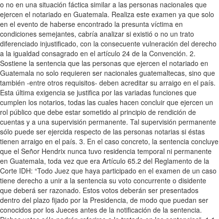
o no en una situación fáctica similar a las personas nacionales que
ejercen el notariado en Guatemala. Realiza este examen ya que solo
en el evento de haberse encontrado la presunta víctima en
condiciones semejantes, cabría analizar si existió o no un trato
diferenciado injustificado, con la consecuente vulneración del derecho
a la igualdad consagrado en el artículo 24 de la Convención. 2.
Sostiene la sentencia que las personas que ejercen el notariado en
Guatemala no solo requieren ser nacionales guatemaltecas, sino que
también -entre otros requisitos- deben acreditar su arraigo en el país.
Esta última exigencia se justifica por las variadas funciones que
cumplen los notarios, todas las cuales hacen concluir que ejercen un
rol público que debe estar sometido al principio de rendición de
cuentas y a una supervisión permanente. Tal supervisión permanente
sólo puede ser ejercida respecto de las personas notarias si éstas
tienen arraigo en el país. 3. En el caso concreto, la sentencia concluye
que el Señor Hendrix nunca tuvo residencia temporal ni permanente
en Guatemala, toda vez que era Artículo 65.2 del Reglamento de la
Corte IDH: “Todo Juez que haya participado en el examen de un caso
tiene derecho a unir a la sentencia su voto concurrente o disidente
que deberá ser razonado. Estos votos deberán ser presentados
dentro del plazo fijado por la Presidencia, de modo que puedan ser
conocidos por los Jueces antes de la notificación de la sentencia.