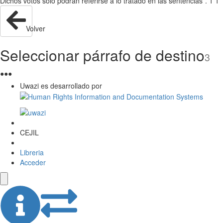
Dichos votos sólo podrán referirse a lo tratado en las sentencias”. 1 1
Volver
Seleccionar párrafo de destino
3
●
●
●
Uwazi es desarrollado por
CEJIL
Libreria
Acceder