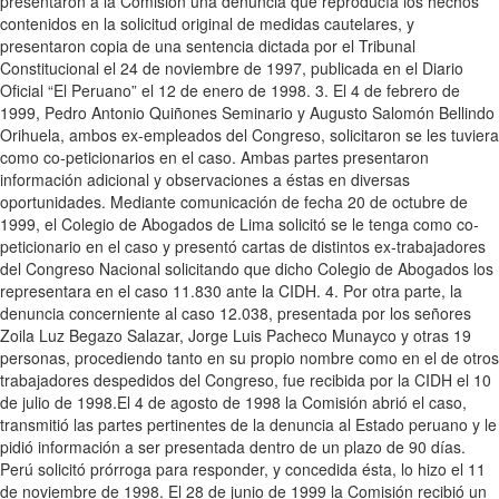
presentaron a la Comisión una denuncia que reproducía los hechos
contenidos en la solicitud original de medidas cautelares, y
presentaron copia de una sentencia dictada por el Tribunal
Constitucional el 24 de noviembre de 1997, publicada en el Diario
Oficial “El Peruano” el 12 de enero de 1998. 3. El 4 de febrero de
1999, Pedro Antonio Quiñones Seminario y Augusto Salomón Bellindo
Orihuela, ambos ex-empleados del Congreso, solicitaron se les tuviera
como co-peticionarios en el caso. Ambas partes presentaron
información adicional y observaciones a éstas en diversas
oportunidades. Mediante comunicación de fecha 20 de octubre de
1999, el Colegio de Abogados de Lima solicitó se le tenga como co-
peticionario en el caso y presentó cartas de distintos ex-trabajadores
del Congreso Nacional solicitando que dicho Colegio de Abogados los
representara en el caso 11.830 ante la CIDH. 4. Por otra parte, la
denuncia concerniente al caso 12.038, presentada por los señores
Zoila Luz Begazo Salazar, Jorge Luis Pacheco Munayco y otras 19
personas, procediendo tanto en su propio nombre como en el de otros
trabajadores despedidos del Congreso, fue recibida por la CIDH el 10
de julio de 1998.El 4 de agosto de 1998 la Comisión abrió el caso,
transmitió las partes pertinentes de la denuncia al Estado peruano y le
pidió información a ser presentada dentro de un plazo de 90 días.
Perú solicitó prórroga para responder, y concedida ésta, lo hizo el 11
de noviembre de 1998. El 28 de junio de 1999 la Comisión recibió un