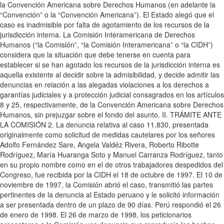
la Convención Americana sobre Derechos Humanos (en adelante la
“Convención” o la “Convención Americana”). El Estado alegó que el
caso es inadmisible por falta de agotamiento de los recursos de la
jurisdicción interna. La Comisión Interamericana de Derechos
Humanos (“la Comisión”, “la Comisión Interamericana” o “la CIDH”)
considera que la situación que debe tenerse en cuenta para
establecer si se han agotado los recursos de la jurisdicción interna es
aquella existente al decidir sobre la admisibilidad, y decide admitir las
denuncias en relación a las alegadas violaciones a los derechos a
garantías judiciales y a protección judicial consagrados en los artículos
8 y 25, respectivamente, de la Convención Americana sobre Derechos
Humanos, sin prejuzgar sobre el fondo del asunto. II. TRÁMITE ANTE
LA COMISIÓN 2. La denuncia relativa al caso 11.830, presentada
originalmente como solicitud de medidas cautelares por los señores
Adolfo Fernández Sare, Angela Valdéz Rivera, Roberto Ribotte
Rodríguez, María Huaranga Soto y Manuel Carranza Rodríguez, tanto
en su propio nombre como en el de otros trabajadores despedidos del
Congreso, fue recibida por la CIDH el 18 de octubre de 1997. El 10 de
noviembre de 1997, la Comisión abrió el caso, transmitió las partes
pertinentes de la denuncia al Estado peruano y le solicitó información
a ser presentada dentro de un plazo de 90 días. Perú respondió el 26
de enero de 1998. El 26 de marzo de 1998, los peticionarios