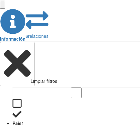
6
relaciones
Información
Limpiar filtros
País
1