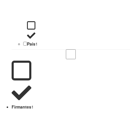
País
1
Firmantes
1