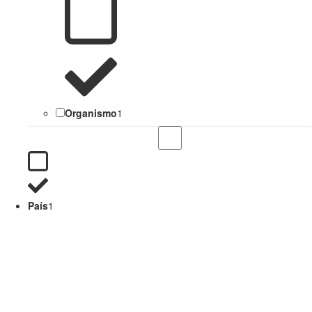
Organismo
1
País
1