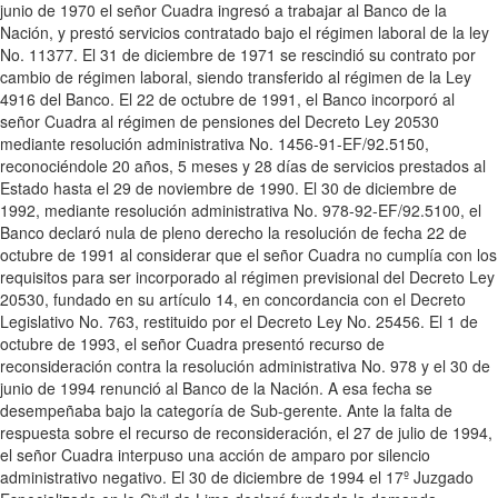
junio de 1970 el señor Cuadra ingresó a trabajar al Banco de la
Nación, y prestó servicios contratado bajo el régimen laboral de la ley
No. 11377. El 31 de diciembre de 1971 se rescindió su contrato por
cambio de régimen laboral, siendo transferido al régimen de la Ley
4916 del Banco. El 22 de octubre de 1991, el Banco incorporó al
señor Cuadra al régimen de pensiones del Decreto Ley 20530
mediante resolución administrativa No. 1456-91-EF/92.5150,
reconociéndole 20 años, 5 meses y 28 días de servicios prestados al
Estado hasta el 29 de noviembre de 1990. El 30 de diciembre de
1992, mediante resolución administrativa No. 978-92-EF/92.5100, el
Banco declaró nula de pleno derecho la resolución de fecha 22 de
octubre de 1991 al considerar que el señor Cuadra no cumplía con los
requisitos para ser incorporado al régimen previsional del Decreto Ley
20530, fundado en su artículo 14, en concordancia con el Decreto
Legislativo No. 763, restituido por el Decreto Ley No. 25456. El 1 de
octubre de 1993, el señor Cuadra presentó recurso de
reconsideración contra la resolución administrativa No. 978 y el 30 de
junio de 1994 renunció al Banco de la Nación. A esa fecha se
desempeñaba bajo la categoría de Sub-gerente. Ante la falta de
respuesta sobre el recurso de reconsideración, el 27 de julio de 1994,
el señor Cuadra interpuso una acción de amparo por silencio
administrativo negativo. El 30 de diciembre de 1994 el 17º Juzgado