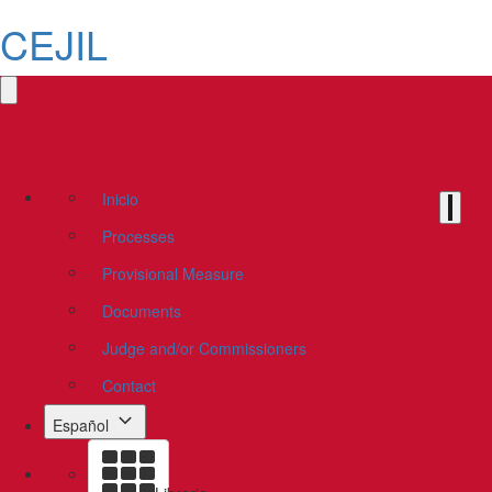
CEJIL
Inicio
Processes
Provisional Measure
Documents
Judge and/or Commissioners
Contact
Español