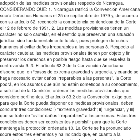
adopción de las medidas provisionales respecto de Nicaragua.
CONSIDERANDO QUE: 1. Nicaragua ratificó la Convención Americana
sobre Derechos Humanos el 25 de septiembre de 1979 y, de acuerdo
con su artículo 62, reconoció la competencia contenciosa de la Corte
el 12 de febrero de 1991. 2. Las medidas provisionales tienen un
carácter no solo cautelar, en el sentido que preservan una situación
jurídica, sino fundamentalmente tutelar, pues protegen derechos
humanos al evitar daños irreparables a las personas 8. Respecto al
carácter cautelar, las medidas provisionales tienen por objeto y fin
preservar los derechos en posible riesgo hasta que se resuelva la
controversia 9. 3. El artículo 63.2 de la Convención Americana
dispone que, en “casos de extrema gravedad y urgencia, y cuando se
haga necesario evitar daños irreparables a las personas”, la Corte
podrá, en los asuntos que aún no estén sometidos a su conocimiento,
a solicitud de la Comisión, ordenar las medidas provisionales que
considere pertinentes. El artículo 63.2 de la Convención exige que,
para que la Corte pueda disponer de medidas provisionales, deben
concurrir tres condiciones: i) “extrema gravedad”; ii) “urgencia”, y iii)
que se trate de “evitar daños irreparables” a las personas. Estas tres
condiciones deben ser coexistentes y persistir para que la Corte
mantenga la protección ordenada 10. La Corte se ha pronunciado
sobre estos tres elementos y ha indicado que, en cuanto a la