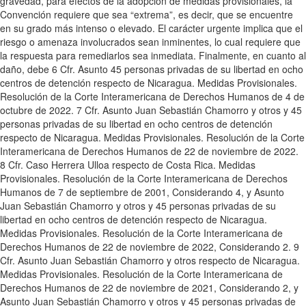
gravedad, para efectos de la adopción de medidas provisionales, la
Convención requiere que sea “extrema”, es decir, que se encuentre
en su grado más intenso o elevado. El carácter urgente implica que el
riesgo o amenaza involucrados sean inminentes, lo cual requiere que
la respuesta para remediarlos sea inmediata. Finalmente, en cuanto al
daño, debe 6 Cfr. Asunto 45 personas privadas de su libertad en ocho
centros de detención respecto de Nicaragua. Medidas Provisionales.
Resolución de la Corte Interamericana de Derechos Humanos de 4 de
octubre de 2022. 7 Cfr. Asunto Juan Sebastián Chamorro y otros y 45
personas privadas de su libertad en ocho centros de detención
respecto de Nicaragua. Medidas Provisionales. Resolución de la Corte
Interamericana de Derechos Humanos de 22 de noviembre de 2022.
8 Cfr. Caso Herrera Ulloa respecto de Costa Rica. Medidas
Provisionales. Resolución de la Corte Interamericana de Derechos
Humanos de 7 de septiembre de 2001, Considerando 4, y Asunto
Juan Sebastián Chamorro y otros y 45 personas privadas de su
libertad en ocho centros de detención respecto de Nicaragua.
Medidas Provisionales. Resolución de la Corte Interamericana de
Derechos Humanos de 22 de noviembre de 2022, Considerando 2. 9
Cfr. Asunto Juan Sebastián Chamorro y otros respecto de Nicaragua.
Medidas Provisionales. Resolución de la Corte Interamericana de
Derechos Humanos de 22 de noviembre de 2021, Considerando 2, y
Asunto Juan Sebastián Chamorro y otros y 45 personas privadas de