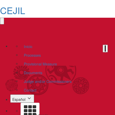
CEJIL
Inicio
Processes
Provisional Measure
Documents
Judge and/or Commissioners
Contact
Español