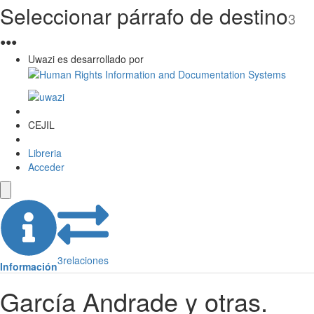
Seleccionar párrafo de destino
3
●
●
●
Uwazi es desarrollado por
CEJIL
Libreria
Acceder
3
relaciones
Información
García Andrade y otras.