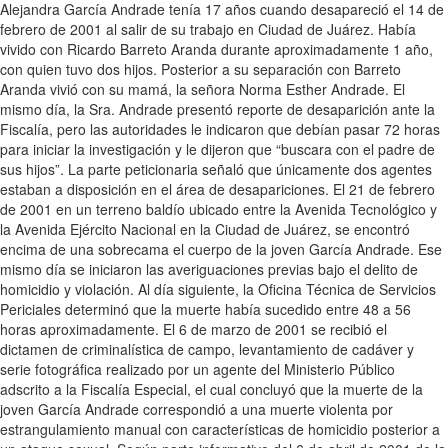
Alejandra García Andrade tenía 17 años cuando desapareció el 14 de
febrero de 2001 al salir de su trabajo en Ciudad de Juárez. Había
vivido con Ricardo Barreto Aranda durante aproximadamente 1 año,
con quien tuvo dos hijos. Posterior a su separación con Barreto
Aranda vivió con su mamá, la señora Norma Esther Andrade. El
mismo día, la Sra. Andrade presentó reporte de desaparición ante la
Fiscalía, pero las autoridades le indicaron que debían pasar 72 horas
para iniciar la investigación y le dijeron que “buscara con el padre de
sus hijos”. La parte peticionaria señaló que únicamente dos agentes
estaban a disposición en el área de desapariciones. El 21 de febrero
de 2001 en un terreno baldío ubicado entre la Avenida Tecnológico y
la Avenida Ejército Nacional en la Ciudad de Juárez, se encontró
encima de una sobrecama el cuerpo de la joven García Andrade. Ese
mismo día se iniciaron las averiguaciones previas bajo el delito de
homicidio y violación. Al día siguiente, la Oficina Técnica de Servicios
Periciales determinó que la muerte había sucedido entre 48 a 56
horas aproximadamente. El 6 de marzo de 2001 se recibió el
dictamen de criminalística de campo, levantamiento de cadáver y
serie fotográfica realizado por un agente del Ministerio Público
adscrito a la Fiscalía Especial, el cual concluyó que la muerte de la
joven García Andrade correspondió a una muerte violenta por
estrangulamiento manual con características de homicidio posterior a