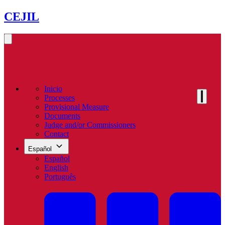
CEJIL
Inicio
Processes
Provisional Measure
Documents
Judge and/or Commissioners
Contact
Español
Español
English
Português