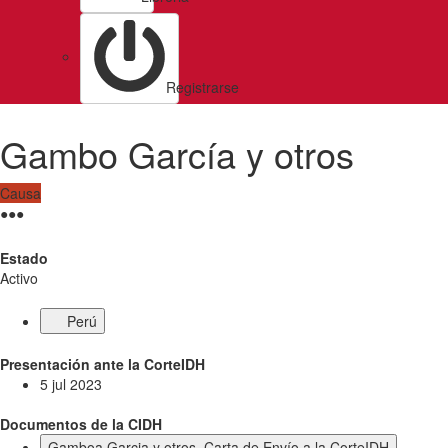
Registrarse
Gambo García y otros
Causa
●
●
●
Estado
Activo
Perú
Presentación ante la CorteIDH
5 jul 2023
Documentos de la CIDH
Gamboa Garcia y otros. Carta de Envío a la CorteIDH