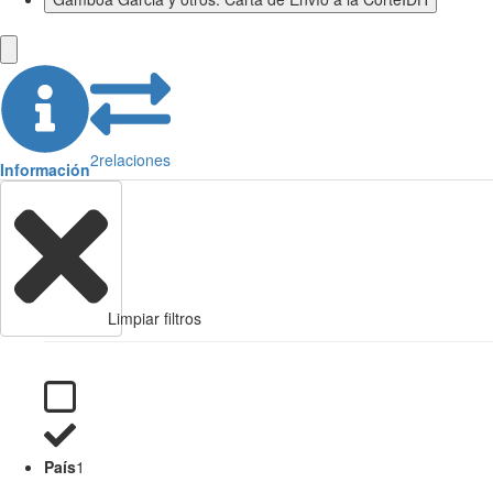
2
relaciones
Información
Limpiar filtros
País
1