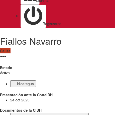
Libreria
Registrarse
Fiallos Navarro
Causa
●
●
●
Estado
Activo
Nicaragua
Presentación ante la CorteIDH
24 oct 2023
Documentos de la CIDH