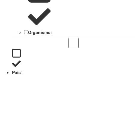
Organismo
1
País
1