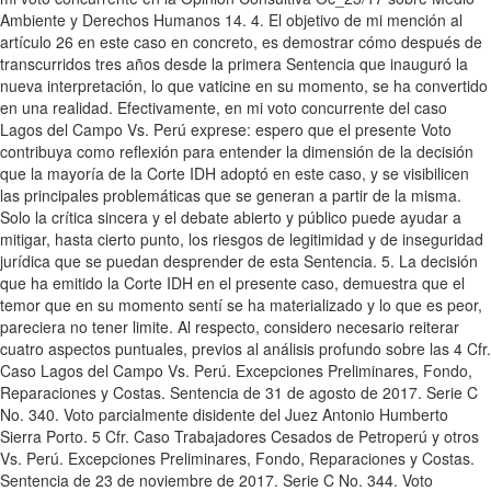
Ambiente y Derechos Humanos 14. 4. El objetivo de mi mención al
artículo 26 en este caso en concreto, es demostrar cómo después de
transcurridos tres años desde la primera Sentencia que inauguró la
nueva interpretación, lo que vaticine en su momento, se ha convertido
en una realidad. Efectivamente, en mi voto concurrente del caso
Lagos del Campo Vs. Perú exprese: espero que el presente Voto
contribuya como reflexión para entender la dimensión de la decisión
que la mayoría de la Corte IDH adoptó en este caso, y se visibilicen
las principales problemáticas que se generan a partir de la misma.
Solo la crítica sincera y el debate abierto y público puede ayudar a
mitigar, hasta cierto punto, los riesgos de legitimidad y de inseguridad
jurídica que se puedan desprender de esta Sentencia. 5. La decisión
que ha emitido la Corte IDH en el presente caso, demuestra que el
temor que en su momento sentí se ha materializado y lo que es peor,
pareciera no tener limite. Al respecto, considero necesario reiterar
cuatro aspectos puntuales, previos al análisis profundo sobre las 4 Cfr.
Caso Lagos del Campo Vs. Perú. Excepciones Preliminares, Fondo,
Reparaciones y Costas. Sentencia de 31 de agosto de 2017. Serie C
No. 340. Voto parcialmente disidente del Juez Antonio Humberto
Sierra Porto. 5 Cfr. Caso Trabajadores Cesados de Petroperú y otros
Vs. Perú. Excepciones Preliminares, Fondo, Reparaciones y Costas.
Sentencia de 23 de noviembre de 2017. Serie C No. 344. Voto