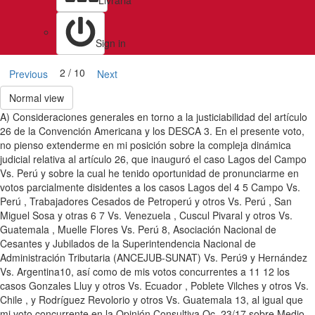
Livraria
Sign in
2 / 10
Previous
Next
Normal view
A) Consideraciones generales en torno a la justiciabilidad del artículo
26 de la Convención Americana y los DESCA 3. En el presente voto,
no pienso extenderme en mi posición sobre la compleja dinámica
judicial relativa al artículo 26, que inauguró el caso Lagos del Campo
Vs. Perú y sobre la cual he tenido oportunidad de pronunciarme en
votos parcialmente disidentes a los casos Lagos del 4 5 Campo Vs.
Perú , Trabajadores Cesados de Petroperú y otros Vs. Perú , San
Miguel Sosa y otras 6 7 Vs. Venezuela , Cuscul Pivaral y otros Vs.
Guatemala , Muelle Flores Vs. Perú 8, Asociación Nacional de
Cesantes y Jubilados de la Superintendencia Nacional de
Administración Tributaria (ANCEJUB-SUNAT) Vs. Perú9 y Hernández
Vs. Argentina10, así como de mis votos concurrentes a 11 12 los
casos Gonzales Lluy y otros Vs. Ecuador , Poblete Vilches y otros Vs.
Chile , y Rodríguez Revolorio y otros Vs. Guatemala 13, al igual que
mi voto concurrente en la Opinión Consultiva Oc_23/17 sobre Medio