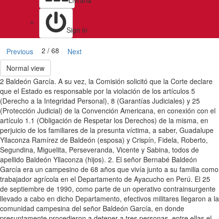
Livraria
Sign in
2 / 68
Previous
Next
Normal view
2 Baldeón García. A su vez, la Comisión solicitó que la Corte declare
que el Estado es responsable por la violación de los artículos 5
(Derecho a la Integridad Personal), 8 (Garantías Judiciales) y 25
(Protección Judicial) de la Convención Americana, en conexión con el
artículo 1.1 (Obligación de Respetar los Derechos) de la misma, en
perjuicio de los familiares de la presunta víctima, a saber, Guadalupe
Yllaconza Ramírez de Baldeón (esposa) y Crispín, Fidela, Roberto,
Segundina, Miguelita, Perseveranda, Vicente y Sabina, todos de
apellido Baldeón Yllaconza (hijos). 2. El señor Bernabé Baldeón
García era un campesino de 68 años que vivía junto a su familia como
trabajador agrícola en el Departamento de Ayacucho en Perú. El 25
de septiembre de 1990, como parte de un operativo contrainsurgente
llevado a cabo en dicho Departamento, efectivos militares llegaron a la
comunidad campesina del señor Baldeón García, en donde
presuntamente procedieron a detener a tres personas, entre ellas el