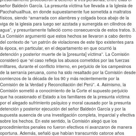
señor Baldeón García. La presunta víctima fue llevada a la Iglesia de
Pacchahuallhua, en donde supuestamente fue sometida a maltratos
físicos, siendo “amarrada con alambres y colgada boca abajo de la
viga de la iglesia para luego ser azotada y sumergida en cilindros de
agua”, y presuntamente falleció como consecuencia de estos tratos. 3.
La Comisión argumentó que estos hechos se llevaron a cabo dentro
del contexto de “un patrón de violaciones de este tipo existentes para
la época, en particular, en el departamento en que ocurrió la
detención y posterior muerte de la [presunta] víctima”. La Comisión
consideró que “el caso refleja los abusos cometidos por las fuerzas
militares, durante el conflicto interno, en perjuicio de los campesinos
de la serranía peruana, como ha sido resaltado por la Comisión desde
comienzos de la década de los 90 y más recientemente por la
Comisión de la Verdad y Reconciliación del Perú”. 4. Asimismo, la
Comisión sometió a conocimiento de la Corte el supuesto perjuicio
que ha ocasionado el Estado a los familiares de la presunta víctima
por el alegado sufrimiento psíquico y moral causado por la presunta
detención y posterior ejecución del señor Baldeón García y por la
supuesta ausencia de una investigación completa, imparcial y efectiva
sobre los hechos. En este sentido, la Comisión alegó que los
procedimientos penales no fueron efectivos ni avanzaron de manera
oportuna. Además, señaló que habían transcurrido catorce años