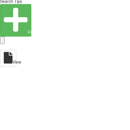
Search Tips
Create Entity
View