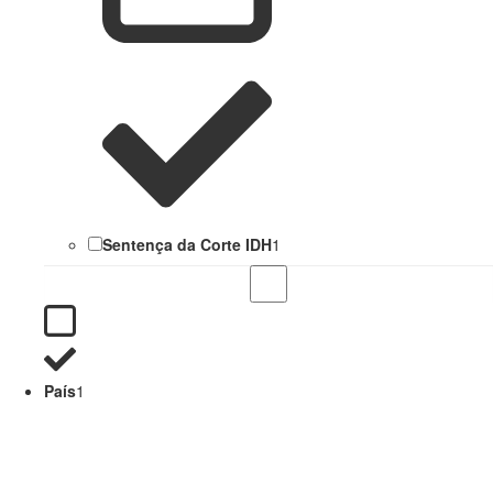
Sentença da Corte IDH
1
País
1