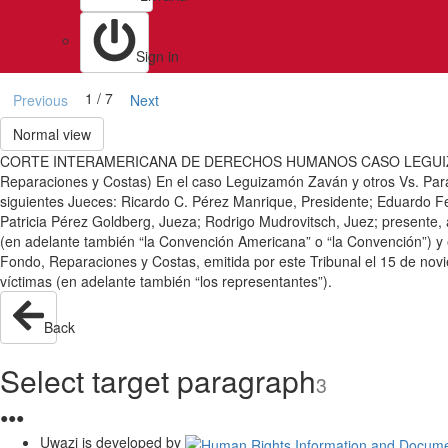
Sign in
1 / 7
Previous
Next
Normal view
CORTE INTERAMERICANA DE DERECHOS HUMANOS CASO LEGUIZAMÓN
Reparaciones y Costas) En el caso Leguizamón Zaván y otros Vs. Parag
siguientes Jueces: Ricardo C. Pérez Manrique, Presidente; Eduardo F
Patricia Pérez Goldberg, Jueza; Rodrigo Mudrovitsch, Juez; presente
(en adelante también “la Convención Americana” o “la Convención”) y el
Fondo, Reparaciones y Costas, emitida por este Tribunal el 15 de nov
víctimas (en adelante también “los representantes”).
Back
Select target paragraph
3
●
●
●
Uwazi is developed by