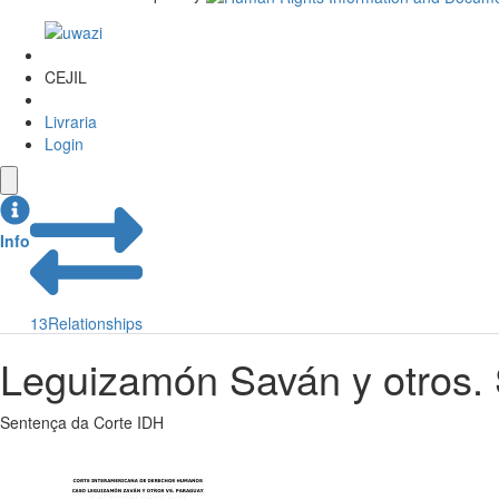
CEJIL
Livraria
Login
Info
13
Relationships
Leguizamón Saván y otros.
Sentença da Corte IDH