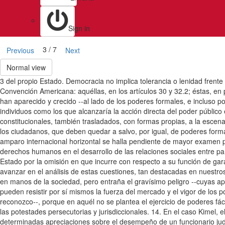
Sign in
3 / 7
Previous
Next
Normal view
3 del propio Estado. Democracia no implica tolerancia o lenidad frente 
Convención Americana: aquéllas, en los artículos 30 y 32.2; éstas, en 
han aparecido y crecido --al lado de los poderes formales, e incluso 
individuos como los que alcanzaría la acción directa del poder público e
constitucionales, también trasladados, con formas propias, a la escena
los ciudadanos, que deben quedar a salvo, por igual, de poderes formal
amparo internacional horizontal se halla pendiente de mayor examen por
derechos humanos en el desarrollo de las relaciones sociales entre par
Estado por la omisión en que incurre con respecto a su función de gara
avanzar en el análisis de estas cuestiones, tan destacadas en nuestros d
en manos de la sociedad, pero entraña el gravísimo peligro --cuyas ap
pueden resistir por sí mismos la fuerza del mercado y el vigor de los 
reconozco--, porque en aquél no se plantea el ejercicio de poderes fá
las potestades persecutorias y jurisdiccionales. 14. En el caso Kimel, 
determinadas apreciaciones sobre el desempeño de un funcionario judic