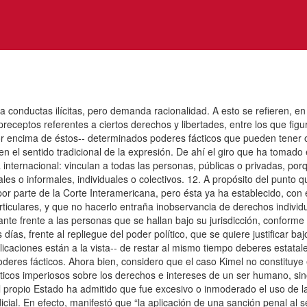
a conductas ilícitas, pero demanda racionalidad. A esto se refieren, en 
preceptos referentes a ciertos derechos y libertades, entre los que fig
por encima de éstos-- determinados poderes fácticos que pueden tener 
n el sentido tradicional de la expresión. De ahí el giro que ha tomado el
 internacional: vinculan a todas las personas, públicas o privadas, por
es o informales, individuales o colectivos. 12. A propósito del punto 
 parte de la Corte Interamericana, pero ésta ya ha establecido, con en
ticulares, y que no hacerlo entraña inobservancia de derechos individu
nte frente a las personas que se hallan bajo su jurisdicción, conforme 
ías, frente al repliegue del poder político, que se quiere justificar ba
licaciones están a la vista-- de restar al mismo tiempo deberes estat
poderes fácticos. Ahora bien, considero que el caso Kimel no constituye
cticos imperiosos sobre los derechos e intereses de un ser humano, sin
el propio Estado ha admitido que fue excesivo o inmoderado el uso de la
ial. En efecto, manifestó que “la aplicación de una sanción penal al 