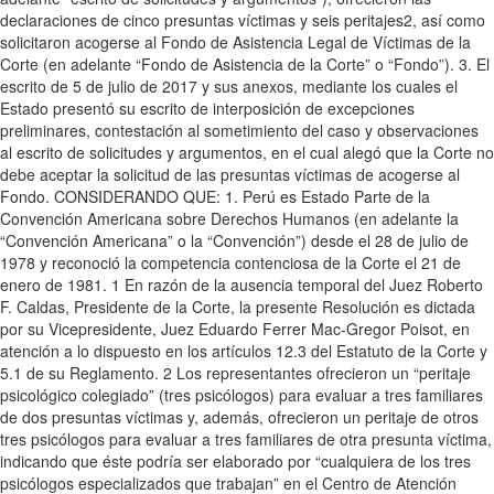
declaraciones de cinco presuntas víctimas y seis peritajes2, así como
solicitaron acogerse al Fondo de Asistencia Legal de Víctimas de la
Corte (en adelante “Fondo de Asistencia de la Corte” o “Fondo”). 3. El
escrito de 5 de julio de 2017 y sus anexos, mediante los cuales el
Estado presentó su escrito de interposición de excepciones
preliminares, contestación al sometimiento del caso y observaciones
al escrito de solicitudes y argumentos, en el cual alegó que la Corte no
debe aceptar la solicitud de las presuntas víctimas de acogerse al
Fondo. CONSIDERANDO QUE: 1. Perú es Estado Parte de la
Convención Americana sobre Derechos Humanos (en adelante la
“Convención Americana” o la “Convención”) desde el 28 de julio de
1978 y reconoció la competencia contenciosa de la Corte el 21 de
enero de 1981. 1 En razón de la ausencia temporal del Juez Roberto
F. Caldas, Presidente de la Corte, la presente Resolución es dictada
por su Vicepresidente, Juez Eduardo Ferrer Mac-Gregor Poisot, en
atención a lo dispuesto en los artículos 12.3 del Estatuto de la Corte y
5.1 de su Reglamento. 2 Los representantes ofrecieron un “peritaje
psicológico colegiado” (tres psicólogos) para evaluar a tres familiares
de dos presuntas víctimas y, además, ofrecieron un peritaje de otros
tres psicólogos para evaluar a tres familiares de otra presunta víctima,
indicando que éste podría ser elaborado por “cualquiera de los tres
psicólogos especializados que trabajan” en el Centro de Atención