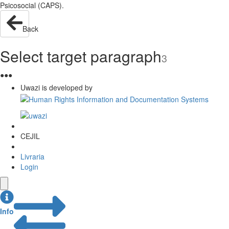
Psicosocial (CAPS).
Back
Select target paragraph
3
●
●
●
Uwazi is developed by
CEJIL
Livraria
Login
Info