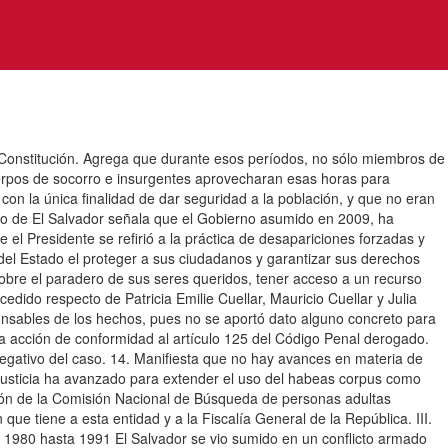
la Constitución. Agrega que durante esos períodos, no sólo miembros de
uerpos de socorro e insurgentes aprovecharan esas horas para
con la única finalidad de dar seguridad a la población, y que no eran
ado de El Salvador señala que el Gobierno asumido en 2009, ha
el Presidente se refirió a la práctica de desapariciones forzadas y
del Estado el proteger a sus ciudadanos y garantizar sus derechos
obre el paradero de sus seres queridos, tener acceso a un recurso
cedido respecto de Patricia Emilie Cuellar, Mauricio Cuellar y Julia
onsables de los hechos, pues no se aportó dato alguno concreto para
la acción de conformidad al artículo 125 del Código Penal derogado.
negativo del caso. 14. Manifiesta que no hay avances en materia de
 Justicia ha avanzado para extender el uso del habeas corpus como
ción de la Comisión Nacional de Búsqueda de personas adultas
e tiene a esta entidad y a la Fiscalía General de la República. III.
80 hasta 1991 El Salvador se vio sumido en un conflicto armado