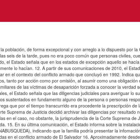
a la población, de forma excepcional y con arreglo a lo dispuesto por 
 las seis de la tarde, pues no era poco común que personas civiles, c
ado, el Estado señala que en los estados de excepción aquello se hacía 
lmente lo hacían. 12. A partir de sus comunicaciones de 2010, el Est
 en el contexto del conflicto armado que concluyó en 1992. Indica que 
os, tanto por acción como por omisión, al asumir como una obligación 
iliares de las víctimas de desaparición forzada a conocer la verdad s
les, el Estado señala que las diligencias judiciales para averiguar lo su
icios sustentados en fundamento alguno de la persona o personas resp
ega que por el tiempo transcurrido era procedente la prescripción de 
e Suprema de Justicia decidió archivar las diligencias por resultado 
das en el caso, no obstante, la jurisprudencia de la Corte Suprema de
a. 15. En su última comunicación, el Estado informa sobre la instala
ABUSQUEDA), indicando que la familia podría presentar la infomación qu
n el conflicto armado de El Salvador 16. Aproximadamente desde 19