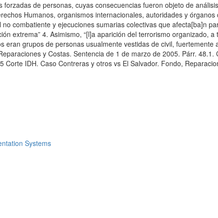
es forzadas de personas, cuyas consecuencias fueron objeto de análisis
erechos Humanos, organismos internacionales, autoridades y órganos d
l no combatiente y ejecuciones sumarias colectivas que afecta[ba]n part
ión extrema” 4. Asimismo, “[l]a aparición del terrorismo organizado, 
tos eran grupos de personas usualmente vestidas de civil, fuertemente
eparaciones y Costas. Sentencia de 1 de marzo de 2005. Párr. 48.1. C
5 Corte IDH. Caso Contreras y otros vs El Salvador. Fondo, Reparacion