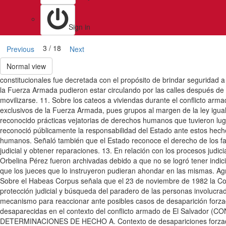
Sign in
3 / 18
Previous
Next
Normal view
constitucionales fue decretada con el propósito de brindar seguridad 
la Fuerza Armada pudieron estar circulando por las calles después de
movilizarse. 11. Sobre los cateos a viviendas durante el conflicto arm
exclusivos de la Fuerza Armada, pues grupos al margen de la ley igua
reconocido prácticas vejatorias de derechos humanos que tuvieron lugar
reconoció públicamente la responsabilidad del Estado ante estos hech
humanos. Señaló también que el Estado reconoce el derecho de los fam
judicial y obtener reparaciones. 13. En relación con los procesos judicia
Orbelina Pérez fueron archivadas debido a que no se logró tener ind
que los jueces que lo instruyeron pudieran ahondar en las mismas. Agr
Sobre el Habeas Corpus señala que el 23 de noviembre de 1982 la Cort
protección judicial y búsqueda del paradero de las personas involucra
mecanismo para reaccionar ante posibles casos de desaparición forzad
desaparecidas en el contexto del conflicto armado de El Salvador (CON
DETERMINACIONES DE HECHO A. Contexto de desapariciones forzadas e