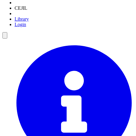
CEJIL
Library
Login