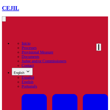
CEJIL
Inicio
Processes
Provisional Measure
Documents
Judge and/or Commissioners
Contact
English
Español
English
Português