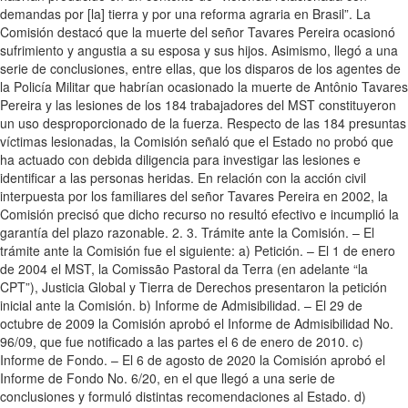
demandas por [la] tierra y por una reforma agraria en Brasil”. La
Comisión destacó que la muerte del señor Tavares Pereira ocasionó
sufrimiento y angustia a su esposa y sus hijos. Asimismo, llegó a una
serie de conclusiones, entre ellas, que los disparos de los agentes de
la Policía Militar que habrían ocasionado la muerte de Antônio Tavares
Pereira y las lesiones de los 184 trabajadores del MST constituyeron
un uso desproporcionado de la fuerza. Respecto de las 184 presuntas
víctimas lesionadas, la Comisión señaló que el Estado no probó que
ha actuado con debida diligencia para investigar las lesiones e
identificar a las personas heridas. En relación con la acción civil
interpuesta por los familiares del señor Tavares Pereira en 2002, la
Comisión precisó que dicho recurso no resultó efectivo e incumplió la
garantía del plazo razonable. 2. 3. Trámite ante la Comisión. – El
trámite ante la Comisión fue el siguiente: a) Petición. – El 1 de enero
de 2004 el MST, la Comissão Pastoral da Terra (en adelante “la
CPT”), Justicia Global y Tierra de Derechos presentaron la petición
inicial ante la Comisión. b) Informe de Admisibilidad. – El 29 de
octubre de 2009 la Comisión aprobó el Informe de Admisibilidad No.
96/09, que fue notificado a las partes el 6 de enero de 2010. c)
Informe de Fondo. – El 6 de agosto de 2020 la Comisión aprobó el
Informe de Fondo No. 6/20, en el que llegó a una serie de
conclusiones y formuló distintas recomendaciones al Estado. d)