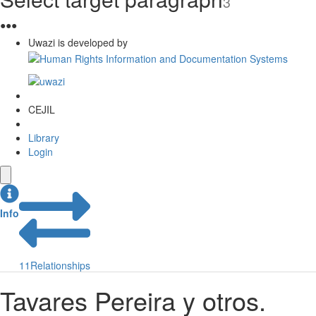
3
●
●
●
Uwazi is developed by
CEJIL
Library
Login
Info
11
Relationships
Tavares Pereira y otros.