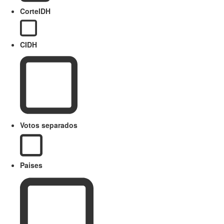
CorteIDH
CIDH
Votos separados
Paises