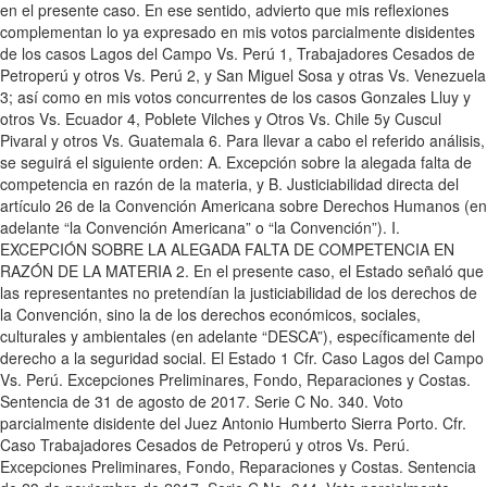
en el presente caso. En ese sentido, advierto que mis reflexiones
complementan lo ya expresado en mis votos parcialmente disidentes
de los casos Lagos del Campo Vs. Perú 1, Trabajadores Cesados de
Petroperú y otros Vs. Perú 2, y San Miguel Sosa y otras Vs. Venezuela
3; así como en mis votos concurrentes de los casos Gonzales Lluy y
otros Vs. Ecuador 4, Poblete Vilches y Otros Vs. Chile 5y Cuscul
Pivaral y otros Vs. Guatemala 6. Para llevar a cabo el referido análisis,
se seguirá el siguiente orden: A. Excepción sobre la alegada falta de
competencia en razón de la materia, y B. Justiciabilidad directa del
artículo 26 de la Convención Americana sobre Derechos Humanos (en
adelante “la Convención Americana” o “la Convención”). I.
EXCEPCIÓN SOBRE LA ALEGADA FALTA DE COMPETENCIA EN
RAZÓN DE LA MATERIA 2. En el presente caso, el Estado señaló que
las representantes no pretendían la justiciabilidad de los derechos de
la Convención, sino la de los derechos económicos, sociales,
culturales y ambientales (en adelante “DESCA”), específicamente del
derecho a la seguridad social. El Estado 1 Cfr. Caso Lagos del Campo
Vs. Perú. Excepciones Preliminares, Fondo, Reparaciones y Costas.
Sentencia de 31 de agosto de 2017. Serie C No. 340. Voto
parcialmente disidente del Juez Antonio Humberto Sierra Porto. Cfr.
Caso Trabajadores Cesados de Petroperú y otros Vs. Perú.
Excepciones Preliminares, Fondo, Reparaciones y Costas. Sentencia