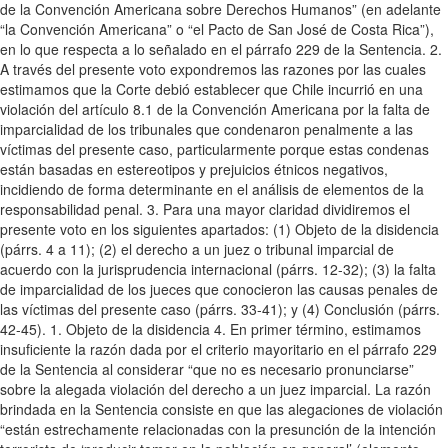
de la Convención Americana sobre Derechos Humanos” (en adelante
“la Convención Americana” o “el Pacto de San José de Costa Rica”),
en lo que respecta a lo señalado en el párrafo 229 de la Sentencia. 2.
A través del presente voto expondremos las razones por las cuales
estimamos que la Corte debió establecer que Chile incurrió en una
violación del artículo 8.1 de la Convención Americana por la falta de
imparcialidad de los tribunales que condenaron penalmente a las
víctimas del presente caso, particularmente porque estas condenas
están basadas en estereotipos y prejuicios étnicos negativos,
incidiendo de forma determinante en el análisis de elementos de la
responsabilidad penal. 3. Para una mayor claridad dividiremos el
presente voto en los siguientes apartados: (1) Objeto de la disidencia
(párrs. 4 a 11); (2) el derecho a un juez o tribunal imparcial de
acuerdo con la jurisprudencia internacional (párrs. 12-32); (3) la falta
de imparcialidad de los jueces que conocieron las causas penales de
las víctimas del presente caso (párrs. 33-41); y (4) Conclusión (párrs.
42-45). 1. Objeto de la disidencia 4. En primer término, estimamos
insuficiente la razón dada por el criterio mayoritario en el párrafo 229
de la Sentencia al considerar “que no es necesario pronunciarse”
sobre la alegada violación del derecho a un juez imparcial. La razón
brindada en la Sentencia consiste en que las alegaciones de violación
“están estrechamente relacionadas con la presunción de la intención