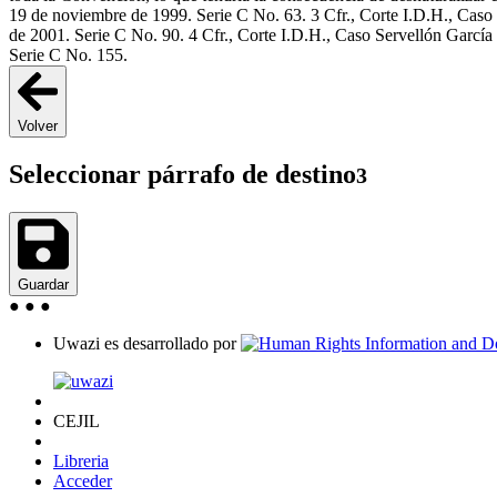
19 de noviembre de 1999. Serie C No. 63. 3 Cfr., Corte I.D.H., Caso 
de 2001. Serie C No. 90. 4 Cfr., Corte I.D.H., Caso Servellón García
Serie C No. 155.
Volver
Seleccionar párrafo de destino
3
Guardar
●
●
●
Uwazi es desarrollado por
CEJIL
Libreria
Acceder