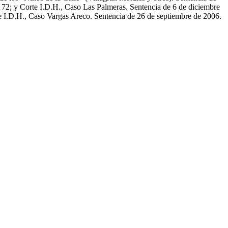
 72; y Corte I.D.H., Caso Las Palmeras. Sentencia de 6 de diciembre
te I.D.H., Caso Vargas Areco. Sentencia de 26 de septiembre de 2006.