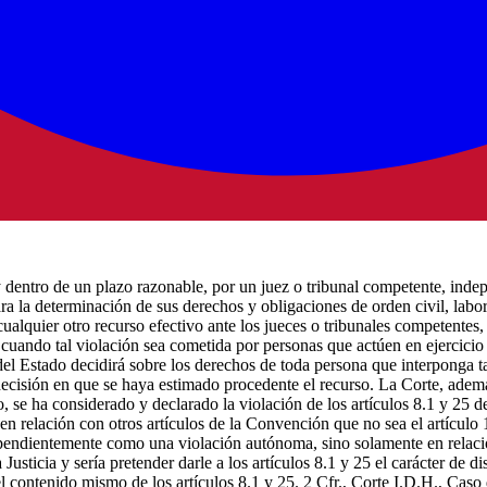
 dentro de un plazo razonable, por un juez o tribunal competente, indepe
a la determinación de sus derechos y obligaciones de orden civil, laboral
cualquier otro recurso efectivo ante los jueces o tribunales competente
 cuando tal violación sea cometida por personas que actúen en ejercicio
el Estado decidirá sobre los derechos de toda persona que interponga tal 
decisión en que se haya estimado procedente el recurso. La Corte, ademá
, se ha considerado y declarado la violación de los artículos 8.1 y 25 d
 en relación con otros artículos de la Convención que no sea el artícul
ependientemente como una violación autónoma, sino solamente en relació
sticia y sería pretender darle a los artículos 8.1 y 25 el carácter de d
l contenido mismo de los artículos 8.1 y 25. 2 Cfr., Corte I.D.H., Caso 