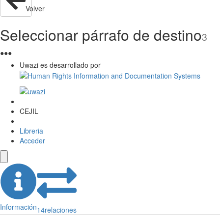
Volver
Seleccionar párrafo de destino
3
●
●
●
Uwazi es desarrollado por
CEJIL
Libreria
Acceder
Información
14
relaciones