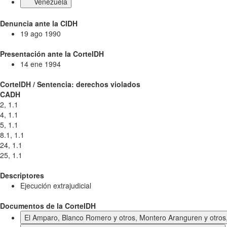
Venezuela
Denuncia ante la CIDH
19 ago 1990
Presentación ante la CorteIDH
14 ene 1994
CorteIDH / Sentencia: derechos violados
CADH
2, 1.1
4, 1.1
5, 1.1
8.1, 1.1
24, 1.1
25, 1.1
Descriptores
Ejecución extrajudicial
Documentos de la CorteIDH
El Amparo, Blanco Romero y otros, Montero Aranguren y otros