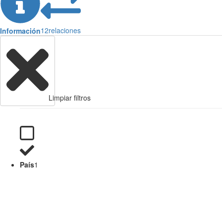
12
relaciones
Información
Limpiar filtros
País
1