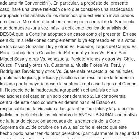
adelante “la Convención”). En particular, a propósito del presente
caso, haré una breve reflexión de lo que considero una inadecuada
agrupación del análisis de los derechos que estuvieron involucrados
en el caso. Me referiré también a un aspecto central de la Sentencia
que demuestra -una vez más- la deficiente técnica de análisis de
DESCA que la Corte ha adoptado en casos como el presente. En ese
sentido, mis reflexiones complementan lo ya expresado en mis votos
de los casos Gonzales Lluy y otros Vs. Ecuador, Lagos del Campo Vs.
Perú, Trabajadores Cesados de Petroperú y otros Vs. Perú, San
Miguel Sosa y otras Vs. Venezuela, Poblete Vilches y otros Vs. Chile,
Cuscul Pivaral y otros Vs. Guatemala, Muelle Flores Vs. Perú, y
Rodríguez Revolorio y otros Vs. Guatemala respecto a los múltiples
problemas lógicos, jurídicos y prácticos que resultan de la tendencia
iniciada por la mayoría desde la sentencia del caso Lagos del Campo.
II. Respecto de la inadecuada agrupación del análisis de las
violaciones del caso en un solo considerando 2. La controversia
central de este caso consiste en determinar si el Estado es
responsable por la violación a las garantías judiciales y la protección
judicial en perjuicio de los miembros de ANCEJUB-SUNAT con motivo
de la falta de ejecución adecuada de la sentencia de la Corte
Suprema de 25 de octubre de 1993, así como el efecto que este
hecho pudo haber tenido otros derechos (particularmente la seguridad