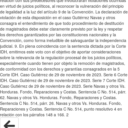
relación con sus predecesores que involucraran violaciones ocurridas
en virtud de juicios políticos, al reconocer la vulneración del principio
de legalidad a la luz del artículo 9 de la Convención. La declaración de
violación de esta disposición en el caso Gutiérrez Navas y otros
consagra el entendimiento de que todo procedimiento de destitución
de magistrados debe estar claramente previsto por la ley y respetar
los derechos garantizados por las constituciones nacionales y la
Convención, como forma ineludible de salvaguardar la independencia
judicial. 9. En plena coincidencia con la sentencia dictada por la Corte
IDH, emitimos este voto con el objetivo de aportar consideraciones
sobre la relevancia de la regulación procesal de los juicios políticos,
especialmente cuando tienen por objeto la remoción de magistrados,
de conformidad con los derechos y garantías consagrados en la 5
Corte IDH. Caso Gutiérrez de 29 de noviembre de 2023. Serie 6 Corte
IDH. Caso Gutiérrez de 29 de noviembre de 2023. Serie 7 Corte IDH.
Caso Gutiérrez de 29 de noviembre de 2023. Serie Navas y otros Vs.
Honduras. Fondo, Reparaciones y Costas. Sentencia C No. 514, párr.
62. Navas y otros Vs. Honduras. Fondo, Reparaciones y Costas.
Sentencia C No. 514, párr. 26. Navas y otros Vs. Honduras. Fondo,
Reparaciones y Costas. Sentencia C No. 514, punto resolutivo 4 en
relación con los párrafos 148 a 166. 2