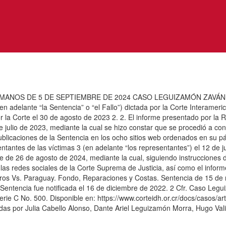
ANOS DE 5 DE SEPTIEMBRE DE 2024 CASO LEGUIZAMÓN ZAVÁN 
adelante “la Sentencia” o “el Fallo”) dictada por la Corte Interameri
r la Corte el 30 de agosto de 2023 2. 2. El informe presentado por la 
e julio de 2023, mediante la cual se hizo constar que se procedió a con
blicaciones de la Sentencia en los ocho sitios web ordenados en su pár
entantes de las víctimas 3 (en adelante “los representantes”) el 12 
e de 26 de agosto de 2024, mediante la cual, siguiendo instrucciones d
n las redes sociales de la Corte Suprema de Justicia, así como el info
ros Vs. Paraguay. Fondo, Reparaciones y Costas. Sentencia de 15 de 
a Sentencia fue notificada el 16 de diciembre de 2022. 2 Cfr. Caso Leg
e C No. 500. Disponible en: https://www.corteidh.or.cr/docs/casos/art
adas por Julia Cabello Alonso, Dante Ariel Leguizamón Morra, Hugo Val