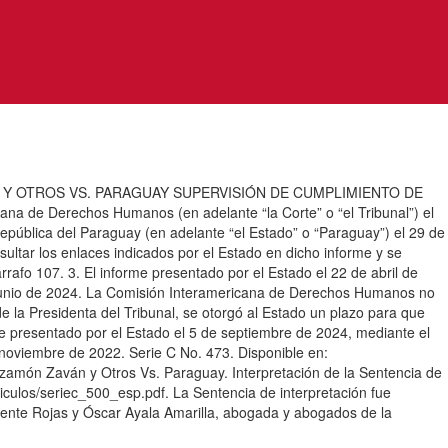
Y OTROS VS. PARAGUAY SUPERVISIÓN DE CUMPLIMIENTO DE
cana de Derechos Humanos (en adelante “la Corte” o “el Tribunal”) el
República del Paraguay (en adelante “el Estado” o “Paraguay”) el 29 de
sultar los enlaces indicados por el Estado en dicho informe y se
rafo 107. 3. El informe presentado por el Estado el 22 de abril de
de junio de 2024. La Comisión Interamericana de Derechos Humanos no
e la Presidenta del Tribunal, se otorgó al Estado un plazo para que
rme presentado por el Estado el 5 de septiembre de 2024, mediante el
noviembre de 2022. Serie C No. 473. Disponible en:
uizamón Zaván y Otros Vs. Paraguay. Interpretación de la Sentencia de
iculos/seriec_500_esp.pdf. La Sentencia de interpretación fue
iente Rojas y Óscar Ayala Amarilla, abogada y abogados de la