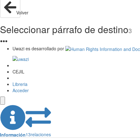
Volver
Seleccionar párrafo de destino
3
●
●
●
Uwazi es desarrollado por
CEJIL
Libreria
Acceder
13
relaciones
Información