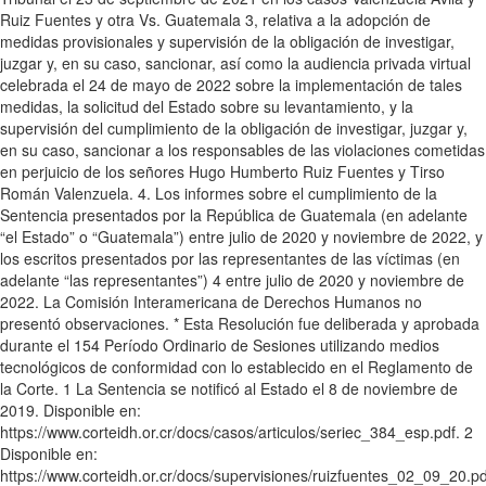
Ruiz Fuentes y otra Vs. Guatemala 3, relativa a la adopción de
medidas provisionales y supervisión de la obligación de investigar,
juzgar y, en su caso, sancionar, así como la audiencia privada virtual
celebrada el 24 de mayo de 2022 sobre la implementación de tales
medidas, la solicitud del Estado sobre su levantamiento, y la
supervisión del cumplimiento de la obligación de investigar, juzgar y,
en su caso, sancionar a los responsables de las violaciones cometidas
en perjuicio de los señores Hugo Humberto Ruiz Fuentes y Tirso
Román Valenzuela. 4. Los informes sobre el cumplimiento de la
Sentencia presentados por la República de Guatemala (en adelante
“el Estado” o “Guatemala”) entre julio de 2020 y noviembre de 2022, y
los escritos presentados por las representantes de las víctimas (en
adelante “las representantes”) 4 entre julio de 2020 y noviembre de
2022. La Comisión Interamericana de Derechos Humanos no
presentó observaciones. * Esta Resolución fue deliberada y aprobada
durante el 154 Período Ordinario de Sesiones utilizando medios
tecnológicos de conformidad con lo establecido en el Reglamento de
la Corte. 1 La Sentencia se notificó al Estado el 8 de noviembre de
2019. Disponible en:
https://www.corteidh.or.cr/docs/casos/articulos/seriec_384_esp.pdf. 2
Disponible en:
https://www.corteidh.or.cr/docs/supervisiones/ruizfuentes_02_09_20.pd