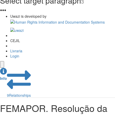
Select target paragraph
3
●
●
●
Uwazi is developed by
CEJIL
Livraria
Login
Info
9
Relationships
FEMAPOR. Resolução da