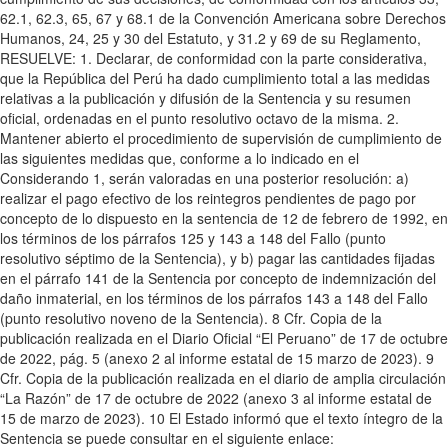
62.1, 62.3, 65, 67 y 68.1 de la Convención Americana sobre Derechos
Humanos, 24, 25 y 30 del Estatuto, y 31.2 y 69 de su Reglamento,
RESUELVE: 1. Declarar, de conformidad con la parte considerativa,
que la República del Perú ha dado cumplimiento total a las medidas
relativas a la publicación y difusión de la Sentencia y su resumen
oficial, ordenadas en el punto resolutivo octavo de la misma. 2.
Mantener abierto el procedimiento de supervisión de cumplimiento de
las siguientes medidas que, conforme a lo indicado en el
Considerando 1, serán valoradas en una posterior resolución: a)
realizar el pago efectivo de los reintegros pendientes de pago por
concepto de lo dispuesto en la sentencia de 12 de febrero de 1992, en
los términos de los párrafos 125 y 143 a 148 del Fallo (punto
resolutivo séptimo de la Sentencia), y b) pagar las cantidades fijadas
en el párrafo 141 de la Sentencia por concepto de indemnización del
daño inmaterial, en los términos de los párrafos 143 a 148 del Fallo
(punto resolutivo noveno de la Sentencia). 8 Cfr. Copia de la
publicación realizada en el Diario Oficial “El Peruano” de 17 de octubre
de 2022, pág. 5 (anexo 2 al informe estatal de 15 marzo de 2023). 9
Cfr. Copia de la publicación realizada en el diario de amplia circulación
“La Razón” de 17 de octubre de 2022 (anexo 3 al informe estatal de
15 de marzo de 2023). 10 El Estado informó que el texto íntegro de la
Sentencia se puede consultar en el siguiente enlace: