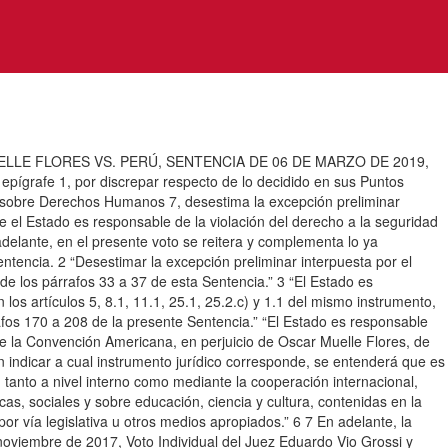
LE FLORES VS. PERÚ, SENTENCIA DE 06 DE MARZO DE 2019,
epígrafe 1, por discrepar respecto de lo decidido en sus Puntos
ana sobre Derechos Humanos 7, desestima la excepción preliminar
 el Estado es responsable de la violación del derecho a la seguridad
delante, en el presente voto se reitera y complementa lo ya
entencia. 2 “Desestimar la excepción preliminar interpuesta por el
 de los párrafos 33 a 37 de esta Sentencia.” 3 “El Estado es
los artículos 5, 8.1, 11.1, 25.1, 25.2.c) y 1.1 del mismo instrumento,
afos 170 a 208 de la presente Sentencia.” “El Estado es responsable
1 de la Convención Americana, en perjuicio de Oscar Muelle Flores, de
n indicar a cual instrumento jurídico corresponde, se entenderá que es
nto a nivel interno como mediante la cooperación internacional,
s, sociales y sobre educación, ciencia y cultura, contenidas en la
r vía legislativa u otros medios apropiados.” 6 7 En adelante, la
noviembre de 2017, Voto Individual del Juez Eduardo Vio Grossi y