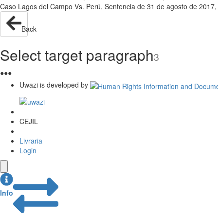
Caso Lagos del Campo Vs. Perú, Sentencia de 31 de agosto de 2017, V
Back
Select target paragraph
3
●
●
●
Uwazi is developed by
CEJIL
Livraria
Login
Info