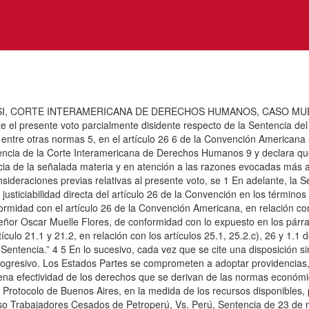
I, CORTE INTERAMERICANA DE DERECHOS HUMANOS, CASO MUEL
 el presente voto parcialmente disidente respecto de la Sentencia del 
ito, entre otras normas 5, en el artículo 26 6 de la Convención Americ
tencia de la Corte Interamericana de Derechos Humanos 9 y declara que
ncia de la señalada materia y en atención a las razones evocadas más a
sideraciones previas relativas al presente voto, se 1 En adelante, la S
usticiabilidad directa del artículo 26 de la Convención en los términos
ormidad con el artículo 26 de la Convención Americana, en relación con 
señor Oscar Muelle Flores, de conformidad con lo expuesto en los párr
tículo 21.1 y 21.2, en relación con los artículos 25.1, 25.2.c), 26 y 1.
entencia.” 4 5 En lo sucesivo, cada vez que se cite una disposición si
resivo. Los Estados Partes se comprometen a adoptar providencias, ta
na efectividad de los derechos que se derivan de las normas económica
rotocolo de Buenos Aires, en la medida de los recursos disponibles, po
Caso Trabajadores Cesados de Petroperú, Vs. Perú, Sentencia de 23 de 