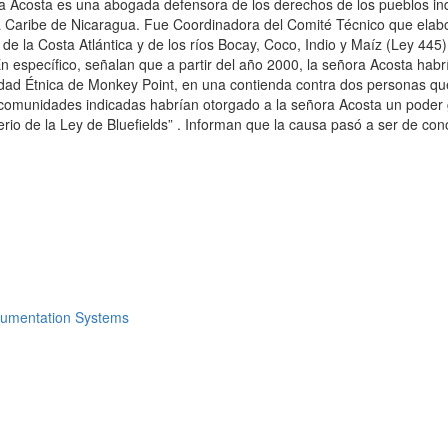
ñora Acosta es una abogada defensora de los derechos de los pueblos 
sta Caribe de Nicaragua. Fue Coordinadora del Comité Técnico que ela
la Costa Atlántica y de los ríos Bocay, Coco, Indio y Maíz (Ley 445). 
específico, señalan que a partir del año 2000, la señora Acosta habrí
 Étnica de Monkey Point, en una contienda contra dos personas que ten
s comunidades indicadas habrían otorgado a la señora Acosta un poder g
isterio de la Ley de Bluefields” . Informan que la causa pasó a ser de 