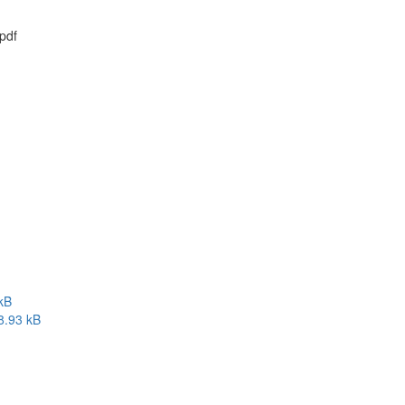
pdf
kB
8.93 kB