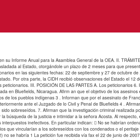
rlo en su Informe Anual para la Asamblea General de la OEA. II. TRÁMI
rasladada al Estado, otorgándole un plazo de 2 meses para que present
ionarios en las siguientes fechas: 22 de septiembre y 27 de octubre de 
ado. Por otra parte, la CIDH recibió observaciones del Estado el 12 d
peticionarios. III. POSICIÓN DE LAS PARTES A. Los peticionarios 6. In
ada en Bluefields, Nicaragua. Afirm an que el objetivo de los asesino
ios de los pueblos indígenas 3 . Informan que por el asesinato de Franc
steriormente ante el Juzgado de lo Civil y Penal de Bluefields 4 . Afir
n sido sobreseídos. 7. Afirman que la investigación criminal realizada p
r la búsqueda de la justicia e intimidar a la señora Acosta. Al respect
sos interpuestos inefectivos. En particular indican:  No se habrían ord
s que vincularían a los sobreseídos con los condenados o el peritaje d
 no se habría 1 La petición fue recibida vía fax el 22 de junio de 2007