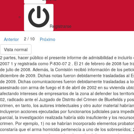
Registrarse
2 / 10
Anterior
Próximo
Vista normal
2 partes, hacer público el presente informe de admisibilidad e inclui
2007 1 y registrada como P-830-07 2 . El 21 de febrero de 2008 fue t
de julio de 2008. Además, la Comisión recibió información de los petic
diciembre de 2009. Dichas notas fueron debidamente trasladadas al Est
de 2009. Dichas comunicaciones fueron debidamente trasladadas a los 
asesinado con arma de fuego el 8 de abril de 2002 en su vivienda ubic
afectando intereses de empresarios de la zona al defender los territor
02, radicado ante el Juzgado de Distrito del Crimen de Bluefields y po
crimen, en tanto, los autores intelectuales y otro autor material habría
incluyeron acciones ejecutadas por funcionarios judiciales para impedi
parcial, la investigación realizada habría sido insuficiente y los recur
crimen. Por ejemplo, 1) no se habrían incorporado elementos probatorio
constaría que el arma homicida pertenecía a uno de los sobreseídos; 2)