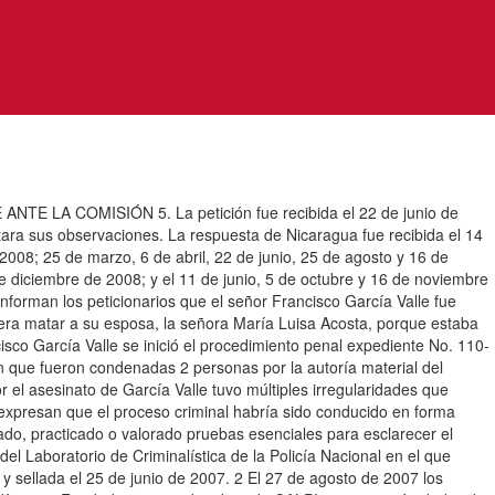
TE ANTE LA COMISIÓN 5. La petición fue recibida el 22 de junio de
ara sus observaciones. La respuesta de Nicaragua fue recibida el 14
2008; 25 de marzo, 6 de abril, 22 de junio, 25 de agosto y 16 de
e diciembre de 2008; y el 11 de junio, 5 de octubre y 16 de noviembre
forman los peticionarios que el señor Francisco García Valle fue
s era matar a su esposa, la señora María Luisa Acosta, porque estaba
isco García Valle se inició el procedimiento penal expediente No. 110-
man que fueron condenadas 2 personas por la autoría material del
or el asesinato de García Valle tuvo múltiples irregularidades que
o, expresan que el proceso criminal habría sido conducido en forma
enado, practicado o valorado pruebas esenciales para esclarecer el
el Laboratorio de Criminalística de la Policía Nacional en el que
 y sellada el 25 de junio de 2007. 2 El 27 de agosto de 2007 los