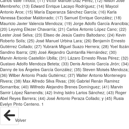
Carlos Valle Tinoco; (11) Víctor Manuel Díaz Pérez; (12) Nilson José
Membreño; (13) Edward Enrique Lacayo Rodríguez; (14) Maycol
Antonio Arce; (15) María Esperanza Sánchez García; (16) Karla
Vanessa Escobar Maldonado; (17) Samuel Enrique González; (18)
Mauricio Javier Valencia Mendoza; (19) Jorge Adolfo García Arancibia;
(20) Leyving Eliezer Chavarría; (21) Carlos Antonio López Cano; (22)
Lester José Selva; (23) Eliseo de Jesús Castro Baltodano; (24) Kevin
Roberto Solís; (25) José Manuel Urbina Lara; (26) Benjamín Ernesto
Gutiérrez Collado; (27) Yubrank Miguel Suazo Herrera; (28) Yoel Ibzán
Sandino Ibarra; (29) José Alejandro Quintanilla Hernández; (30)
Marvin Antonio Castellón Ubilla; (31) Lázaro Ernesto Rivas Pérez; (32)
Gustavo Adolfo Mendoza Beteta; (33) Denis Antonio García Jirón; (34)
Danny de los Ángeles García González; (35) Steven Moisés Mendoza;
(36) Wilber Antonio Prado Gutiérrez; (37) Walter Antonio Montenegro
Rivera; (38) Max Alfredo Silva Rivas; (39) Gabriel Renán Ramirez
Somarriba; (40) Wilfredo Alejandro Brenes Domínguez; (41) Marvin
Samir López Ñamendis; (42) Irving Isidro Larios Sánchez; (43) Roger
Abel Reyes Barrera; (44) José Antonio Peraza Collado; y (45) Rusia
Evelyn Pinto Centeno. 1
Volver