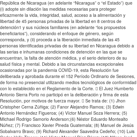
República de Nicaragua (en adelante “Nicaragua” o “el Estado”) que
(i) adopte sin dilación las medidas necesarias para proteger
eficazmente la vida, integridad, salud, acceso a la alimentación y
libertad de 45 personas privadas de la libertad en 8 centros de
detención1 y sus núcleos familiares (en adelante “los propuestos
beneficiarios”), considerando el enfoque de género, según
corresponda, y (ii) proceda a la liberación inmediata de las 45
personas identificadas privadas de su libertad en Nicaragua debido a
las serias e inhumanas condiciones de detención en las que se
encuentran, la falta de atención médica, y el serio deterioro de su
salud física y mental. Debido a las circunstancias excepcionales
ocasionadas por la pandemia COVID-19, esta Resolución fue
deliberada y aprobada durante el 152 Período Ordinario de Sesiones,
de forma no presencial utilizando medios tecnológicos de conformidad
con lo establecido en el Reglamento de la Corte.  El Juez Humberto
Antonio Sierra Porto no participó en la deliberación y firma de esta
Resolución, por motivos de fuerza mayor.  Se trata de: (1) Jhon
Cristopher Cerna Zúñiga; (2) Fanor Alejandro Ramos; (3) Edwin
Antonio Hernández Figueroa; (4) Víctor Manuel Soza Herrera; (5)
Michael Rodrigo Samorio Anderson;(6) Néstor Eduardo Montealto
Núñez; (7) Francisco Xavier Pineda Guatemala; (8) Manuel de Jesús
Sobalvarro Bravo; (9) Richard Alexander Saavedra Cedeño; (10) Luis