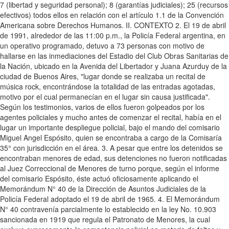
7 (libertad y seguridad personal); 8 (garantías judiciales); 25 (recursos
efectivos) todos ellos en relación con el artículo 1.1 de la Convención
Americana sobre Derechos Humanos. II. CONTEXTO 2. El 19 de abril
de 1991, alrededor de las 11:00 p.m., la Policía Federal argentina, en
un operativo programado, detuvo a 73 personas con motivo de
hallarse en las inmediaciones del Estadio del Club Obras Sanitarias de
la Nación, ubicado en la Avenida del Libertador y Juana Azurduy de la
ciudad de Buenos Aires, "lugar donde se realizaba un recital de
música rock, encontrándose la totalidad de las entradas agotadas,
motivo por el cual permanecían en el lugar sin causa justificada".
Según los testimonios, varios de ellos fueron golpeados por los
agentes policiales y mucho antes de comenzar el recital, había en el
lugar un importante despliegue policial, bajo el mando del comisario
Miguel Angel Espósito, quien se encontraba a cargo de la Comisaría
35° con jurisdicción en el área. 3. A pesar que entre los detenidos se
encontraban menores de edad, sus detenciones no fueron notificadas
al Juez Correccional de Menores de turno porque, según el informe
del comisario Espósito, éste actuó oficiosamente aplicando el
Memorándum N° 40 de la Dirección de Asuntos Judiciales de la
Policía Federal adoptado el 19 de abril de 1965. 4. El Memorándum
N° 40 contravenía parcialmente lo establecido en la ley No. 10.903
sancionada en 1919 que regula el Patronato de Menores, la cual