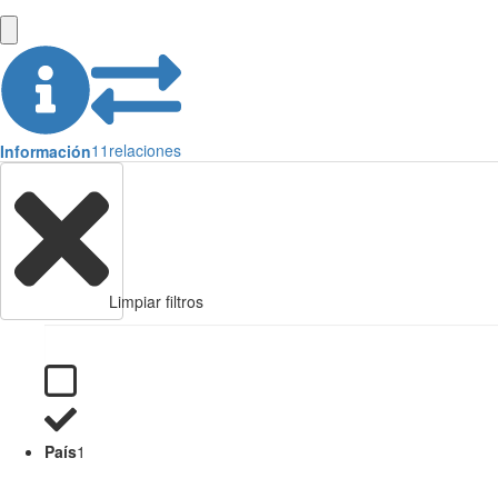
11
relaciones
Información
Limpiar filtros
País
1