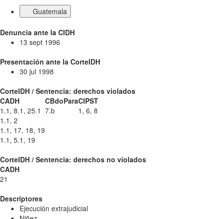
Guatemala
Denuncia ante la CIDH
13 sept 1996
Presentación ante la CorteIDH
30 jul 1998
CorteIDH / Sentencia: derechos violados
CADH
CBdoPara
CIPST
1.1, 8.1, 25.1
7.b
1, 6, 8
1.1, 2
1.1, 17, 18, 19
1.1, 5.1, 19
CorteIDH / Sentencia: derechos no violados
CADH
21
Descriptores
Ejecución extrajudicial
Niñez