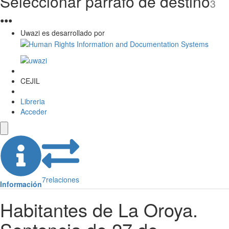
Seleccionar párrafo de destino
3
●
●
●
Uwazi es desarrollado por
CEJIL
Libreria
Acceder
7
relaciones
Información
Habitantes de La Oroya.